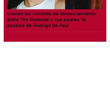
Crecen los rumores de distanciamiento
entre Tini Stoessel y sus padres: la
postura de Rodrigo De Paul