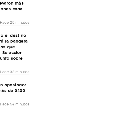
levaron más
llones cada
Hace 25 minutos
ó el destino
rá la bandera
nas que
a Selección
riunfo sobre
a
Hace 33 minutos
un apostador
 más de $400
Hace 54 minutos