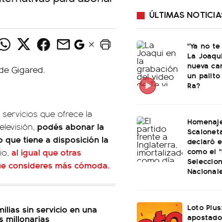
ÚLTIMAS NOTICIA
"Ya no te
La Joaqu
nueva ca
un palito
Ra?
 servicios que ofrece la
Homenaje
podés abonar la
elevisión,
Scaloneta
o que tiene a disposición la
declaró el
como el "
al igual que otras
io,
Seleccio
que consideres más cómoda.
Nacional
Loto Plus
ilias sin servicio en una
apostado
 millonarias