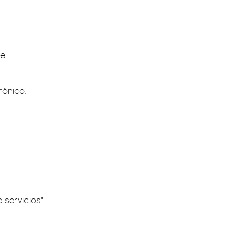
e.
rónico.
servicios".