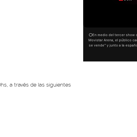
⭕En medio del tercer show d
Movistar Arena, el público can
se vende” y junto a la españ
ocurrió a dos días de la votac
Tierras.
s, a través de las siguientes