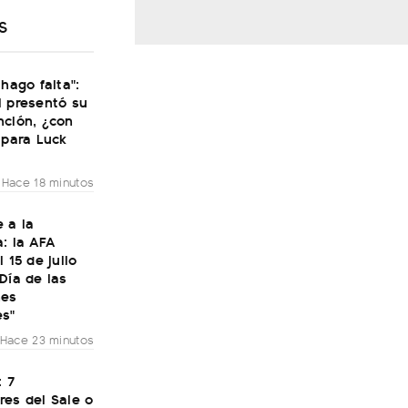
S
 hago falta":
i presentó su
nción, ¿con
 para Luck
Hace 18 minutos
 a la
: la AFA
 15 de julio
Día de las
nes
es"
Hace 23 minutos
: 7
res del Sale o