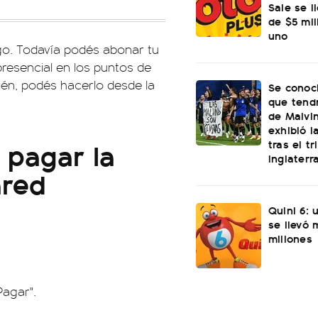
Sale se l
de $5 mi
uno
go. Todavía podés abonar tu
resencial en los puntos de
ién, podés hacerlo desde la
Se conoci
que tend
de Malvi
exhibió l
 pagar la
tras el t
Inglaterr
ared
Quini 6: 
se llevó
millones
Pagar".