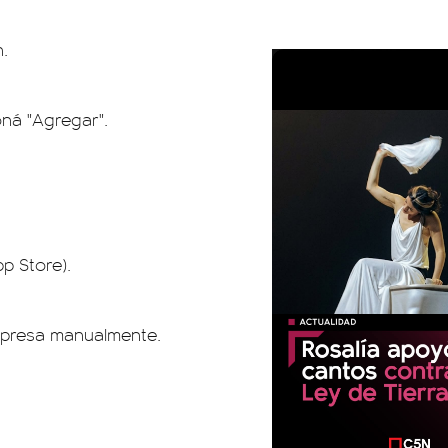
.
oná "Agregar".
p Store).
mpresa manualmente.