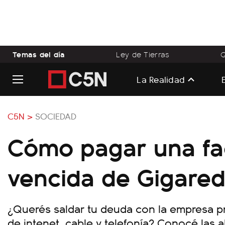
Temas del día
Ley de Tierras
Q
La Realidad
C5N >
SOCIEDAD
Cómo pagar una fa
vencida de Gigare
¿Querés saldar tu deuda con la empresa pr
de intenet, cable y telefonía? Conocé las a