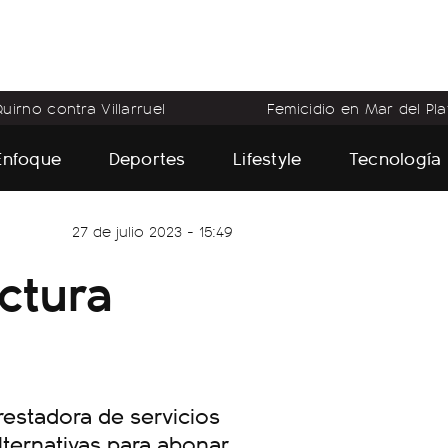
uirno contra Villarruel
Femicidio en Mar del Pla
Enfoque
Deportes
Lifestyle
Tecnología
27 de julio 2023 - 15:49
ctura
d
estadora de servicios
lternativas para abonar