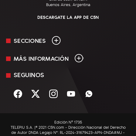
Buenos Aires, Argentina
DESCARGATE LA APP DE C5N
SECCIONES
MÁS INFORMACIÓN
En Vivo
Minuto Uno
SEGUINOS
Mediakit
Política
Términos y condiciones
Sociedad
Rss
Economía
Enfoque
Edición Nº 1735
C5N Autos
TELEPIU S.A. |© 2021 C5N.com - Dirección Nacional del Derecho
de Autor DNDA Legajo N°: RL-2024-31679423-APN-DNDA#MJ -
RatingCero