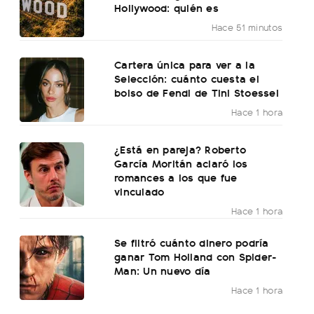
Hollywood: quién es
Hace 51 minutos
Cartera única para ver a la
Selección: cuánto cuesta el
bolso de Fendi de Tini Stoessel
Hace 1 hora
¿Está en pareja? Roberto
García Moritán aclaró los
romances a los que fue
vinculado
Hace 1 hora
Se filtró cuánto dinero podría
ganar Tom Holland con Spider-
Man: Un nuevo día
Hace 1 hora