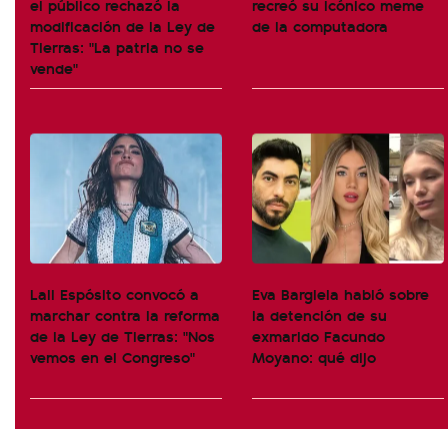
el público rechazó la
recreó su icónico meme
modificación de la Ley de
de la computadora
Tierras: "La patria no se
vende"
Lali Espósito convocó a
Eva Bargiela habló sobre
marchar contra la reforma
la detención de su
de la Ley de Tierras: "Nos
exmarido Facundo
vemos en el Congreso"
Moyano: qué dijo