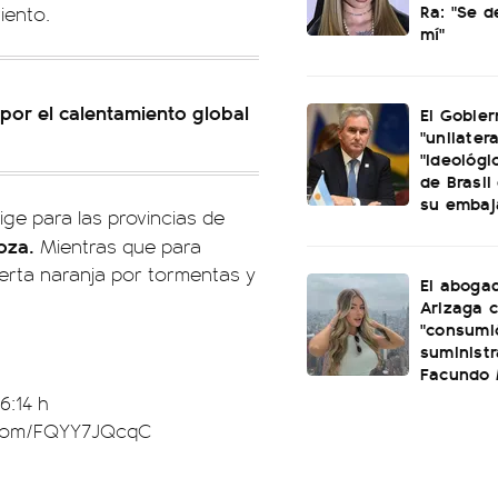
Ra: "Se 
iento.
mí"
 por el calentamiento global
El Gobier
"unilatera
"ideológi
de Brasil 
su embaj
ige para las provincias de
doza.
Mientras que para
lerta naranja por tormentas y
El aboga
Arizaga 
"consumi
suminist
Facundo
6:14 h
r.com/FQYY7JQcqC