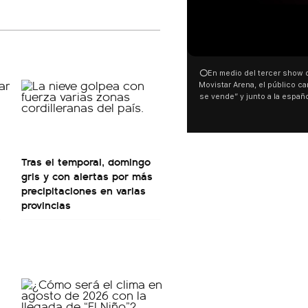
00:00
⭕En medio del tercer show de R
Movistar Arena, el público cantó 
se vende” y junto a la española
ocurrió a dos días de la votació
Tierras.
Tras el temporal, domingo
gris y con alertas por más
precipitaciones en varias
provincias