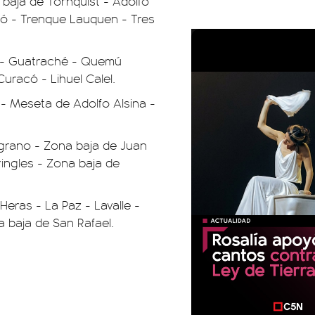
baja de Tornquist - Adolfo
ueló - Trenque Lauquen - Tres
o - Guatraché - Quemú
uracó - Lihuel Calel.
 - Meseta de Adolfo Alsina -
grano - Zona baja de Juan
ingles - Zona baja de
eras - La Paz - Lavalle -
 baja de San Rafael.