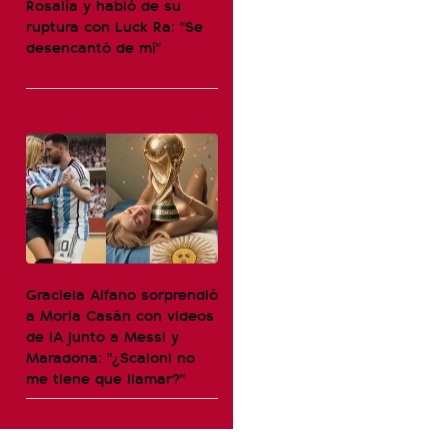
Rosalía y habló de su
ruptura con Luck Ra: "Se
desencantó de mí"
Graciela Alfano sorprendió
a Moria Casán con videos
de IA junto a Messi y
Maradona: "¿Scaloni no
me tiene que llamar?"