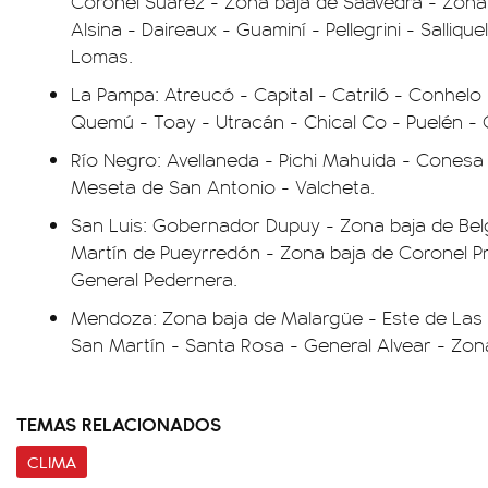
Coronel Suárez - Zona baja de Saavedra - Zona 
Alsina - Daireaux - Guaminí - Pellegrini - Salliq
Lomas.
La Pampa: Atreucó - Capital - Catriló - Conhel
Quemú - Toay - Utracán - Chical Co - Puelén - C
Río Negro: Avellaneda - Pichi Mahuida - Conesa
Meseta de San Antonio - Valcheta.
San Luis: Gobernador Dupuy - Zona baja de Bel
Martín de Pueyrredón - Zona baja de Coronel Pr
General Pedernera.
Mendoza: Zona baja de Malargüe - Este de Las H
San Martín - Santa Rosa - General Alvear - Zona
TEMAS RELACIONADOS
CLIMA