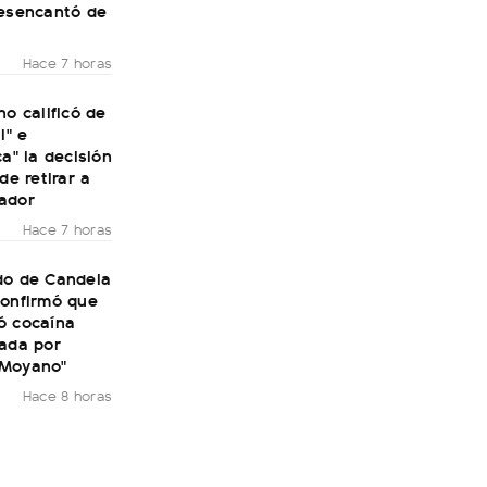
desencantó de
Hace 7 horas
no calificó de
l" e
ca" la decisión
de retirar a
ador
Hace 7 horas
do de Candela
confirmó que
ó cocaína
rada por
 Moyano"
Hace 8 horas