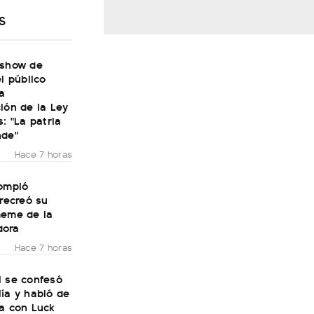
S
 show de
el público
a
ión de la Ley
s: "La patria
nde"
Hace 7 horas
rompió
 recreó su
meme de la
dora
Hace 7 horas
i se confesó
ía y habló de
ra con Luck