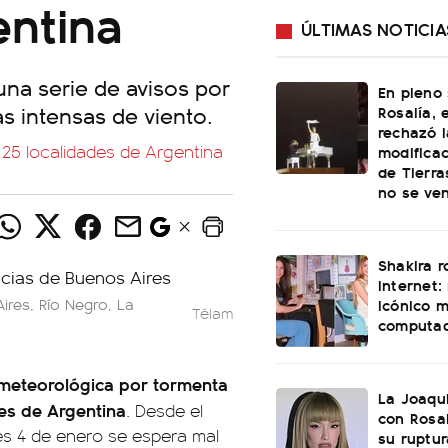
entina
ÚLTIMAS NOTICIA
una serie de avisos por
En pleno
s intensas de viento.
Rosalía, 
rechazó l
25 localidades de Argentina
modificac
de Tierra
no se ve
Shakira 
internet:
icónico 
ires, Río Negro, La
Télam
computa
 meteorológica por tormenta
La Joaqu
des de Argentina
. Desde el
con Rosal
es 4 de enero se espera mal
su ruptu