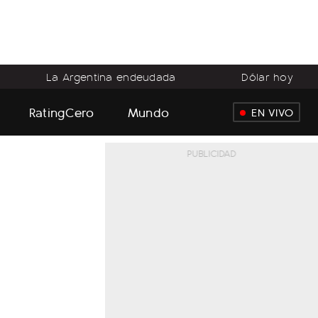
La Argentina endeudada
Dólar hoy
RatingCero
Mundo
EN VIVO