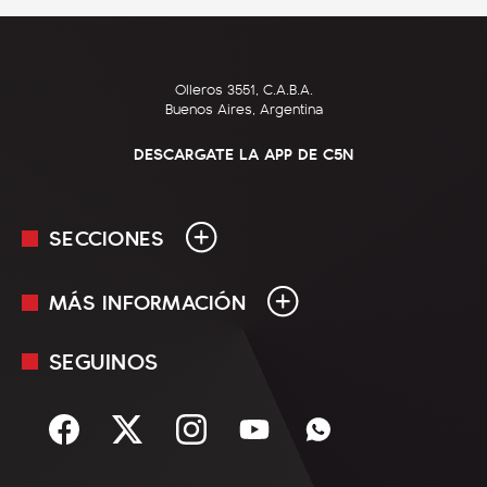
Olleros 3551, C.A.B.A.
Buenos Aires, Argentina
DESCARGATE LA APP DE C5N
SECCIONES
MÁS INFORMACIÓN
En Vivo
Minuto Uno
SEGUINOS
Mediakit
Política
Términos y condiciones
Sociedad
Rss
Economía