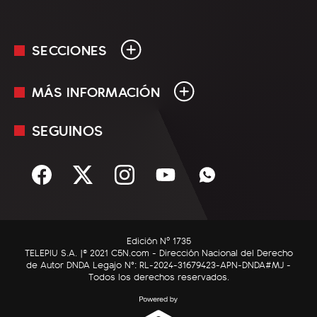
SECCIONES
MÁS INFORMACIÓN
En Vivo
Minuto Uno
SEGUINOS
Mediakit
Política
Términos y condiciones
Sociedad
Rss
Economía
Enfoque
Edición Nº 1735
C5N Autos
TELEPIU S.A. |© 2021 C5N.com - Dirección Nacional del Derecho
de Autor DNDA Legajo N°: RL-2024-31679423-APN-DNDA#MJ -
RatingCero
Todos los derechos reservados.
Deportes