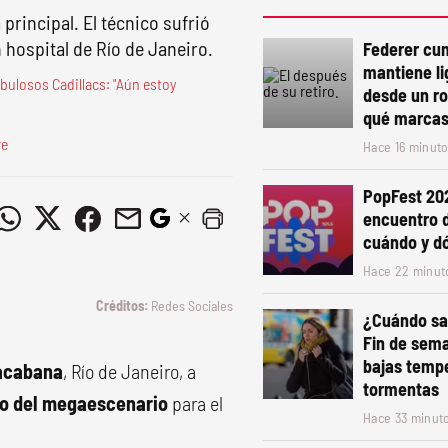
 principal. El técnico sufrió
 hospital de Río de Janeiro.
Federer cu
mantiene li
bulosos Cadillacs: "Aún estoy
desde un ro
qué marcas 
re
Hace 16 minut
PopFest 202
encuentro 
cuándo y d
Hace 22 minut
Redes Sociales
¿Cuándo sal
Fin de sem
bajas tempe
pacabana
, Río de Janeiro, a
tormentas
do del megaescenario
para el
Hace 33 minut