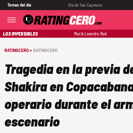
Temas del día
Día de San Cayetano
LOS IMPERDIBLES
Murió Leandro Rud
RATINGCERO >
RATINGCERO
Tragedia en la previa d
Shakira en Copacabana
operario durante el ar
escenario