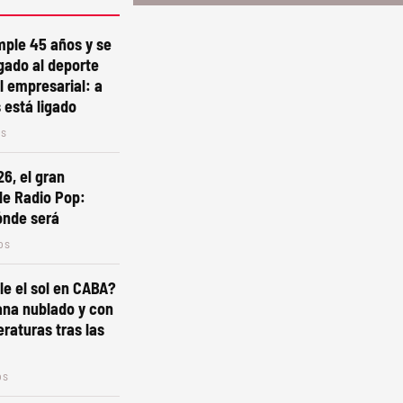
mple 45 años y se
gado al deporte
l empresarial: a
está ligado
os
6, el gran
de Radio Pop:
ónde será
os
e el sol en CABA?
ana nublado y con
raturas tras las
os