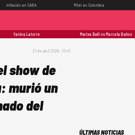
Inflación en CABA
Milei en Colombia
Yanina Latorre
Marixa Balli vs Marcela Baños
27 de abril 2026 - 17:43
el show de
: murió un
mado del
ÚLTIMAS NOTICIAS