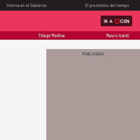
Interna en el Gobierno
El pronóstico del tiempo
IR A
Thiago Medina
Mauro Icardi