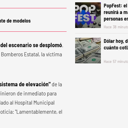
PopFest: el
reunirá a m
personas e
nte de modelos
Hace 38 minut
Dólar hoy, d
 del escenario se desplomó
.
cuánto coti
 Bomberos Estatal, la víctima
Hace 57 minut
 sistema de elevación"
de la
vinieron de inmediato para
slado al Hospital Municipal
noticia: "Lamentablemente, el