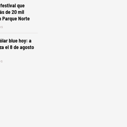
 festival que
ás de 20 mil
n Parque Norte
os
ólar blue hoy: a
za el 8 de agosto
os