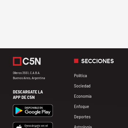
SECCIONES
Olleros 3551, C.A.B.A.
Política
Buenos Aires, Argentina
Sociedad
DESCARGATE LA
Economía
APP DE C5N
Enfoque
Deportes
Astrología