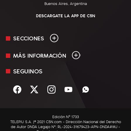
Buenos Aires, Argentina
DESCARGATE LA APP DE C5N
SECCIONES
MÁS INFORMACIÓN
En Vivo
Minuto Uno
SEGUINOS
Mediakit
Política
Términos y condiciones
Sociedad
Rss
Economía
Enfoque
Edición Nº 1733
C5N Autos
TELEPIU S.A. |© 2021 C5N.com - Dirección Nacional del Derecho
de Autor DNDA Legajo N°: RL-2024-31679423-APN-DNDA#MJ -
RatingCero