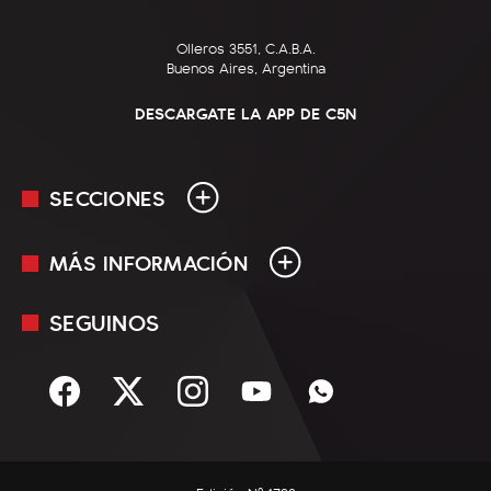
Olleros 3551, C.A.B.A.
Buenos Aires, Argentina
DESCARGATE LA APP DE C5N
SECCIONES
MÁS INFORMACIÓN
En Vivo
Minuto Uno
SEGUINOS
Mediakit
Política
Términos y condiciones
Sociedad
Rss
Economía
Enfoque