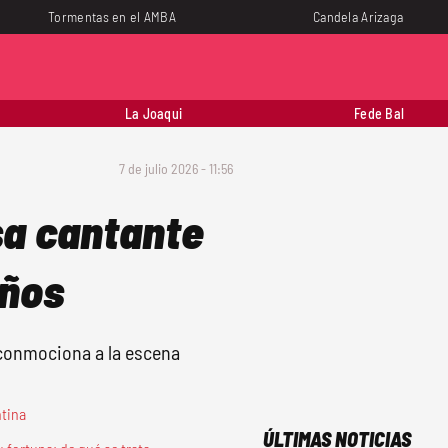
Tormentas en el AMBA
Candela Arizaga
La Joaqui
Fede Bal
7 de julio 2026 - 11:56
sa cantante
años
 conmociona a la escena
ntina
ÚLTIMAS NOTICIAS