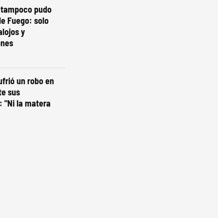
o tampoco pudo
de Fuego: solo
lojos y
ones
ufrió un robo en
te sus
 "Ni la matera