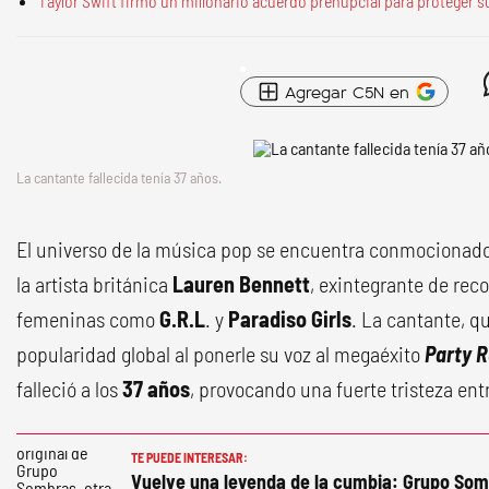
Taylor Swift firmó un millonario acuerdo prenupcial para proteger su
Agregar C5N en
La cantante fallecida tenía 37 años.
El universo de la música pop se encuentra conmocionado
la artista británica
Lauren Bennett
, exintegrante de re
femeninas como
G.R.L
. y
Paradiso Girls
. La cantante, 
popularidad global al ponerle su voz al megaéxito
Party 
falleció a los
37 años
, provocando una fuerte tristeza ent
TE PUEDE INTERESAR:
Vuelve una leyenda de la cumbia: Grupo Somb