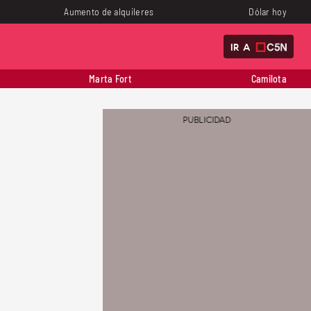
Aumento de alquileres
Dólar hoy
IR A
Marta Fort
Camilota