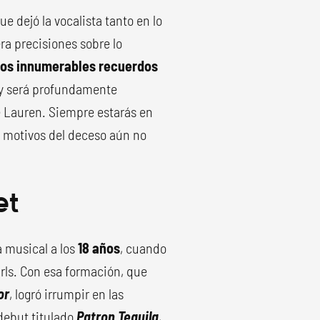
e dejó la vocalista tanto en lo
ra precisiones sobre lo
 los innumerables recuerdos
 y será profundamente
 Lauren. Siempre estarás en
s motivos del deceso aún no
et
a musical a los
18 años
, cuando
irls. Con esa formación, que
or
, logró irrumpir en las
debut titulado
Patron Tequila
,