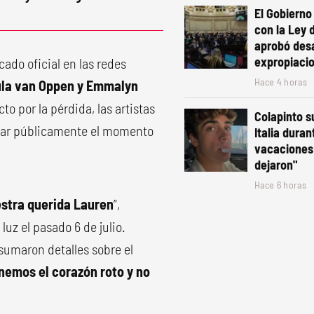
El Gobiern
con la Ley 
aprobó desa
expropiaci
ado oficial en las redes
Hace 4 horas
ula van Oppen y Emmalyn
o por la pérdida, las artistas
Colapinto s
estar públicamente el momento
Italia duran
vacaciones:
dejaron"
Hace 6 horas
estra querida Lauren
”,
 luz el pasado 6 de julio.
sumaron detalles sobre el
nemos el corazón roto y no