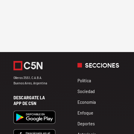
SECCIONES
Olleros 3551, C.A.B.A.
Política
Buenos Aires, Argentina
Sociedad
DESCARGATE LA
Economía
APP DE C5N
Enfoque
Deportes