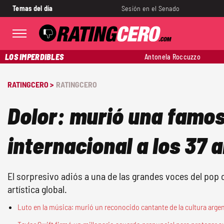
Temas del día
Sesión en el Senado
LOS IMPERDIBLES
Antonela Roccuzzo
RATINGCERO >
RATINGCERO
Dolor: murió una famo
internacional a los 37 
El sorpresivo adiós a una de las grandes voces del pop
artística global.
Luto en la música: murió un reconocido cantante de la cultura arge