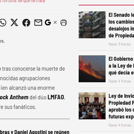
 fortuna: de qué se trata
El Senado le
los cambios
desalojos i
de Propied
Hace 3 horas
El Gobierno
a la Ley de
 tras conocerse la muerte de
qué decía e
conocidas agrupaciones
Hace 4 horas
quien alcanzó una enorme
Ley de Invio
Rock Anthem
del dúo
LMFAO
,
Propiedad P
re sus fanáticos.
aprobó los
futuras exp
Hace 4 horas
ras y Daniel Agostini se reúnen