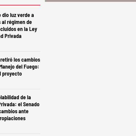
 dio luz verde a
 al régimen de
ncluidos en la Ley
ad Privada
 retiró los cambios
 Manejo del Fuego:
l proyecto
labilidad de la
rivada: el Senado
 cambios ante
ropiaciones