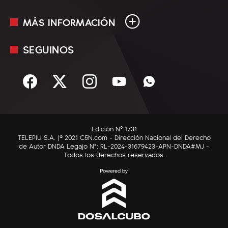
MÁS INFORMACIÓN
En Vivo
Minuto Uno
SEGUINOS
Mediakit
Política
Términos y condiciones
Sociedad
Rss
Economía
Enfoque
Edición Nº 1731
C5N Autos
TELEPIU S.A. |© 2021 C5N.com - Dirección Nacional del Derecho
de Autor DNDA Legajo N°: RL-2024-31679423-APN-DNDA#MJ -
RatingCero
Todos los derechos reservados.
Deportes
Lifestyle
Astrología
Tecnología