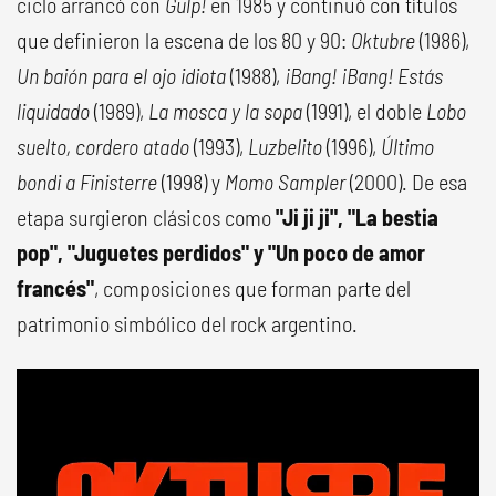
ciclo arrancó con
Gulp!
en 1985 y continuó con títulos
que definieron la escena de los 80 y 90:
Oktubre
(1986),
Un baión para el ojo idiota
(1988),
¡Bang! ¡Bang! Estás
liquidado
(1989),
La mosca y la sopa
(1991), el doble
Lobo
suelto, cordero atado
(1993),
Luzbelito
(1996),
Último
bondi a Finisterre
(1998) y
Momo Sampler
(2000). De esa
etapa surgieron clásicos como
"Ji ji ji", "La bestia
pop", "Juguetes perdidos" y "Un poco de amor
francés"
, composiciones que forman parte del
patrimonio simbólico del rock argentino.