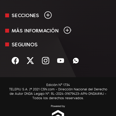
SECCIONES
MÁS INFORMACIÓN
En Vivo
Minuto Uno
SEGUINOS
Mediakit
Política
Términos y condiciones
Sociedad
Rss
Economía
Enfoque
Edición Nº 1734
C5N Autos
TELEPIU S.A. |© 2021 C5N.com - Dirección Nacional del Derecho
de Autor DNDA Legajo N°: RL-2024-31679423-APN-DNDA#MJ -
RatingCero
Todos los derechos reservados.
Deportes
Lifestyle