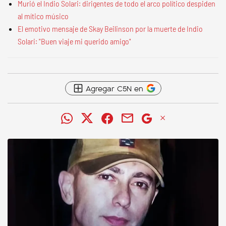
Murió el Indio Solari: dirigentes de todo el arco político despiden
al mítico músico
El emotivo mensaje de Skay Beilinson por la muerte de Indio
Solari: "Buen viaje mi querido amigo"
Agregar C5N en