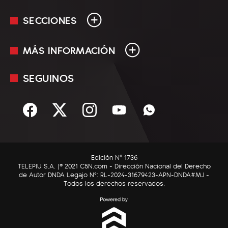
SECCIONES
MÁS INFORMACIÓN
En Vivo
Minuto Uno
SEGUINOS
Mediakit
Política
Términos y condiciones
Sociedad
Rss
Economía
Enfoque
Edición Nº 1736
C5N Autos
TELEPIU S.A. |© 2021 C5N.com - Dirección Nacional del Derecho
de Autor DNDA Legajo N°: RL-2024-31679423-APN-DNDA#MJ -
RatingCero
Todos los derechos reservados.
Deportes
Lifestyle