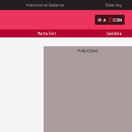
Interna en el Gobierno
Dólar hoy
IR A
Marta Fort
Camilota