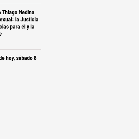
a Thiago Medina
exual: la Justicia
ias para él y la
e
de hoy, sábado 8