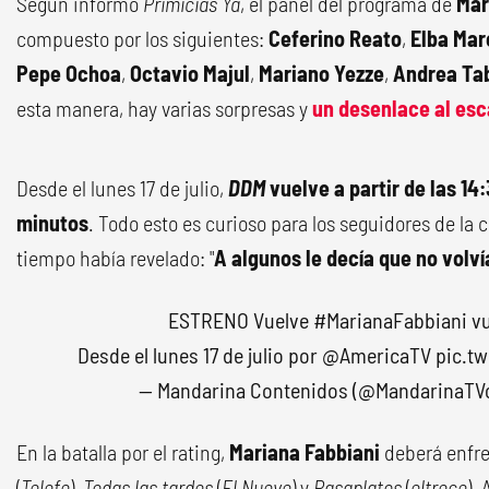
Según informó
Primicias Ya
, el panel del programa de
Mar
compuesto por los siguientes:
Ceferino Reato
,
Elba Ma
Pepe Ochoa
,
Octavio Majul
,
Mariano Yezze
,
Andrea Ta
esta manera, hay varias sorpresas y
un desenlace al es
Desde el lunes 17 de julio,
DDM
vuelve a partir de las 14
minutos
. Todo esto es curioso para los seguidores de la
tiempo había revelado: "
A algunos le decía que no volví
ESTRENO Vuelve
#MarianaFabbiani
vu
Desde el lunes 17 de julio por
@AmericaTV
pic.t
— Mandarina Contenidos (@MandarinaTV
En la batalla por el rating,
Mariana Fabbiani
deberá enfre
(
Telefe
),
Todas las tardes
(
El Nueve
) y
Pasaplatos
(
eltrece
).