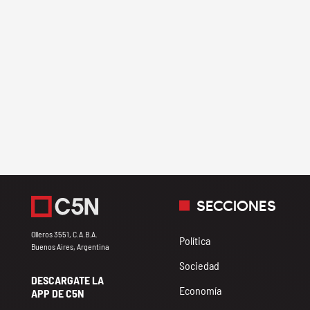
SECCIONES
Olleros 3551, C.A.B.A.
Política
Buenos Aires, Argentina
Sociedad
DESCARGATE LA
Economía
APP DE C5N