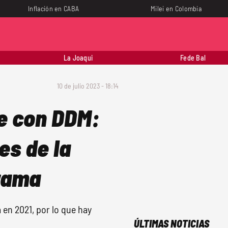
Inflación en CABA
Milei en Colombia
La Joaqui
Fede Bal
10 de julio 2023 - 18:14
e con DDM:
es de la
grama
 en 2021, por lo que hay
ÚLTIMAS NOTICIAS