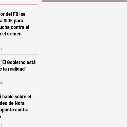
or del FBI se
la SIDE para
lucha contra el
y el crimen
os
 "El Gobierno está
e la realidad"
os
i habló sobre el
ideo de Nora
 apuntó contra
a
os