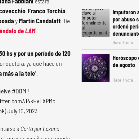
iana Fabbiani
estará
rcovecchio
,
Franco Torchia
,
Imputaron 
por abuso s
boada
y
Martín Candalaft
. De
ordenó peric
cándalo de
LAM
.
denunciant
Hace 1 hora
:30 hs y por un período de 120
Horóscopo 
 conductora, ya que hace un
de agosto
a más a la tele
".
Hace 1 hora
elve
#DDM
!
witter.com/J4kHvLXPMc
ok)
July 10, 2023
ntarse a
Cortá por Lozano
 Así, no será sencillo que pueda