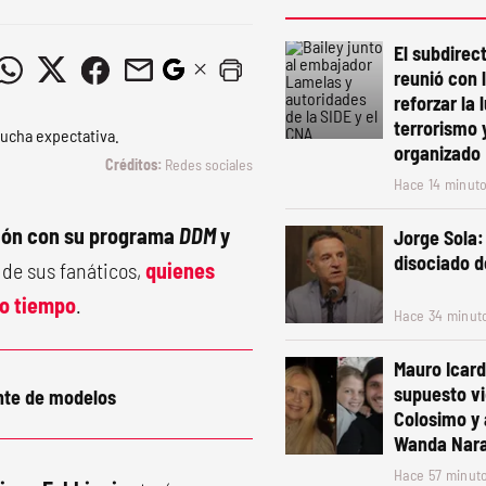
El subdirect
reunió con 
reforzar la 
terrorismo 
organizado
Redes sociales
Hace 14 minut
sión con su programa
DDM
y
Jorge Sola:
disociado d
 de sus fanáticos,
quienes
o tiempo
.
Hace 34 minut
Mauro Icard
supuesto v
nte de modelos
Colosimo y
Wanda Nar
Hace 57 minut