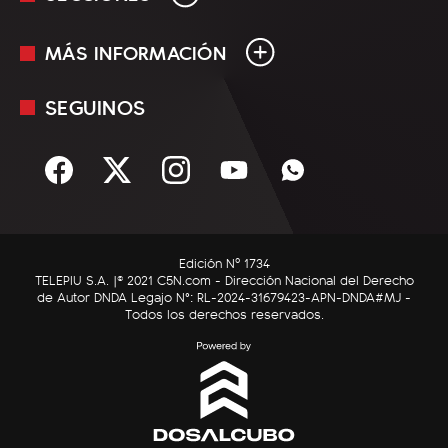
MÁS INFORMACIÓN
En Vivo
Minuto Uno
SEGUINOS
Mediakit
Política
Términos y condiciones
Sociedad
Rss
Economía
Enfoque
Edición Nº 1734
C5N Autos
TELEPIU S.A. |© 2021 C5N.com - Dirección Nacional del Derecho
de Autor DNDA Legajo N°: RL-2024-31679423-APN-DNDA#MJ -
RatingCero
Todos los derechos reservados.
Deportes
Lifestyle
Astrología