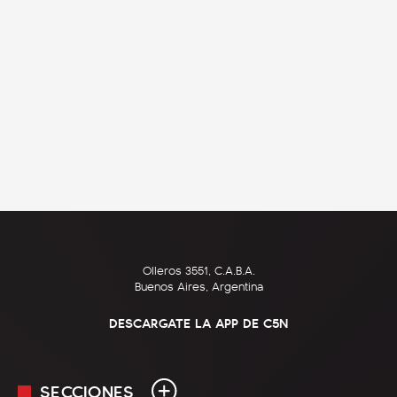
Olleros 3551, C.A.B.A.
Buenos Aires, Argentina
DESCARGATE LA APP DE C5N
SECCIONES