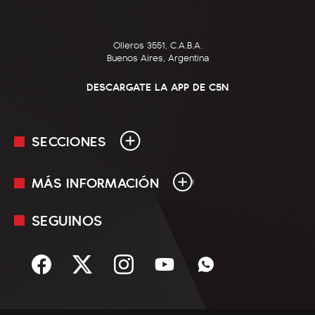
Olleros 3551, C.A.B.A.
Buenos Aires, Argentina
DESCARGATE LA APP DE C5N
SECCIONES
MÁS INFORMACIÓN
En Vivo
Minuto Uno
SEGUINOS
Mediakit
Política
Términos y condiciones
Sociedad
Rss
Economía
Enfoque