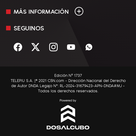
MÁS INFORMACIÓN
En Vivo
Minuto Uno
SEGUINOS
Mediakit
Política
Términos y condiciones
Sociedad
Rss
Economía
Enfoque
Edición Nº 1737
C5N Autos
TELEPIU S.A. |© 2021 C5N.com - Dirección Nacional del Derecho
de Autor DNDA Legajo N°: RL-2024-31679423-APN-DNDA#MJ -
RatingCero
Todos los derechos reservados.
Deportes
Lifestyle
Astrología
Tecnología