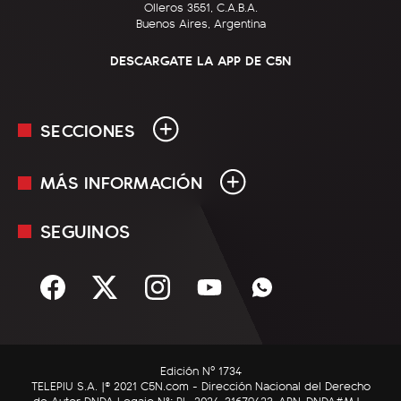
Olleros 3551, C.A.B.A.
Buenos Aires, Argentina
DESCARGATE LA APP DE C5N
SECCIONES
MÁS INFORMACIÓN
En Vivo
Minuto Uno
SEGUINOS
Mediakit
Política
Términos y condiciones
Sociedad
Rss
Economía
Enfoque
Edición Nº 1734
C5N Autos
TELEPIU S.A. |© 2021 C5N.com - Dirección Nacional del Derecho
de Autor DNDA Legajo N°: RL-2024-31679423-APN-DNDA#MJ -