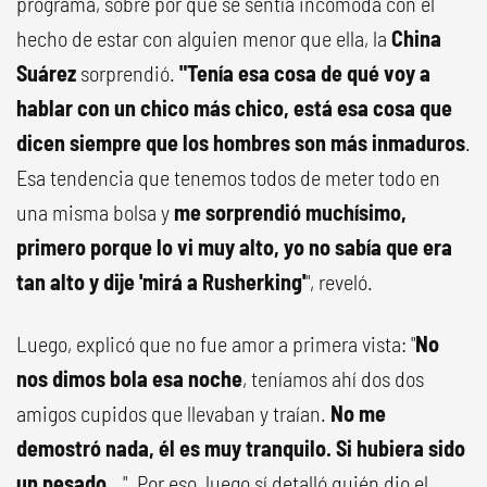
programa, sobre por qué se sentía incómoda con el
hecho de estar con alguien menor que ella, la
China
Suárez
sorprendió.
"Tenía esa cosa de qué voy a
hablar con un chico más chico, está esa cosa que
dicen siempre que los hombres son más inmaduros
.
Esa tendencia que tenemos todos de meter todo en
una misma bolsa y
me sorprendió muchísimo,
primero porque lo vi muy alto, yo no sabía que era
tan alto y dije 'mirá a Rusherking'
", reveló.
Luego, explicó que no fue amor a primera vista: "
No
nos dimos bola esa noche
, teníamos ahí dos dos
amigos cupidos que llevaban y traían.
No me
demostró nada, él es muy tranquilo. Si hubiera sido
un pesado...
". Por eso, luego sí detalló quién dio el