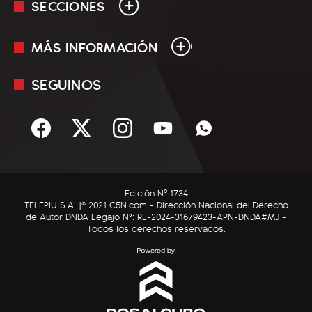
SECCIONES
MÁS INFORMACIÓN
En Vivo
Minuto Uno
SEGUINOS
Mediakit
Política
Términos y condiciones
Sociedad
Rss
Economía
Enfoque
Edición Nº 1734
C5N Autos
TELEPIU S.A. |© 2021 C5N.com - Dirección Nacional del Derecho
de Autor DNDA Legajo N°: RL-2024-31679423-APN-DNDA#MJ -
RatingCero
Todos los derechos reservados.
Deportes
Lifestyle
Astrología