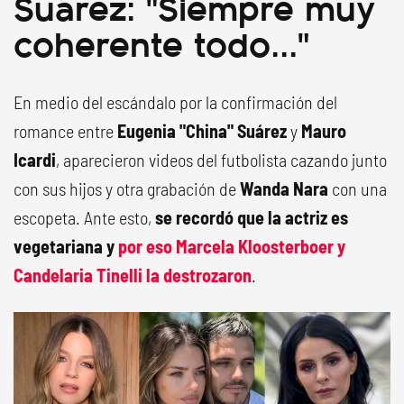
Suárez: "Siempre muy
coherente todo..."
En medio del escándalo por la confirmación del
romance entre
Eugenia "China" Suárez
y
Mauro
Icardi
, aparecieron videos del futbolista cazando junto
con sus hijos y otra grabación de
Wanda Nara
con una
escopeta. Ante esto,
se recordó que la actriz es
vegetariana y
por eso Marcela Kloosterboer y
Candelaria Tinelli la destrozaron
.