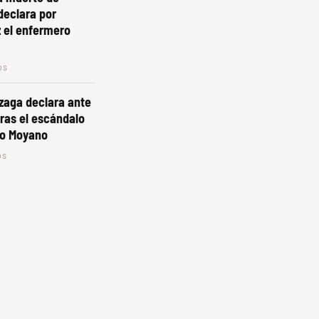
declara por
 el enfermero
os
zaga declara ante
tras el escándalo
o Moyano
os