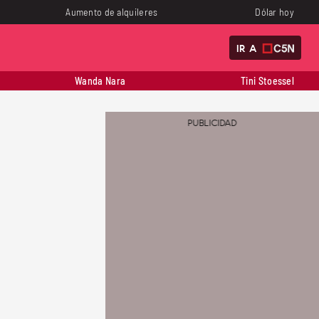
Aumento de alquileres
Dólar hoy
IR A
Wanda Nara
Tini Stoessel