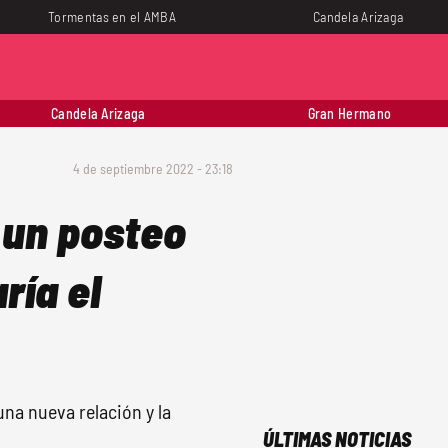
Tormentas en el AMBA
Candela Arizaga
Candela Arizaga
Gran Hermano
4 de septiembre 2022 - 23:18
 un posteo
ría el
na nueva relación y la
ÚLTIMAS NOTICIAS