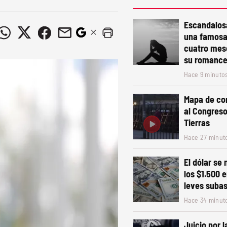
Escandalos
una famosa
cuatro mes
su romanc
Hace 9 minuto
Mapa de cor
al Congreso
Tierras
Hace 27 minut
El dólar se
los $1.500
leves suba
Hace 34 minut
Juicio por 