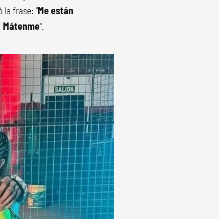
 la frase: "
Me están
.
Mátenme
".