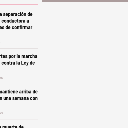
a separación de
 conductora a
es de confirmar
e
s
tes por la marcha
 contra la Ley de
os
 mantiene arriba de
 en una semana con
s
os
la muerte de