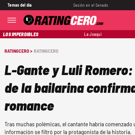
Temas del día
Sesión en el Senado
LOS IMPERDIBLES
La Joaqui
RATINGCERO >
RATINGCERO
L-Gante y Luli Romero:
de la bailarina confirma
romance
Tras muchas polémicas, el cantante habría comenzado u
información se filtró por la protagonista de la historia.