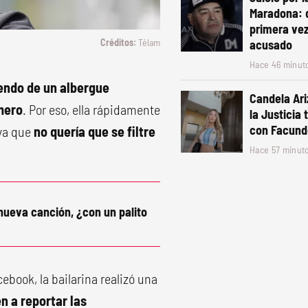
Maradona: 
primera vez
Télam
acusado
Hace 46 minut
endo de un albergue
Candela Ari
omero
. Por eso, ella rápidamente
la Justicia 
con Facund
 ya que
no quería que se filtre
Hace 57 minut
 nueva canción, ¿con un palito
ebook, la bailarina realizó una
n a reportar las