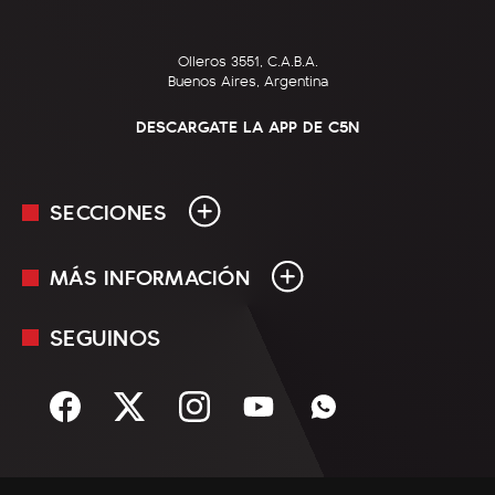
Olleros 3551, C.A.B.A.
Buenos Aires, Argentina
DESCARGATE LA APP DE C5N
SECCIONES
MÁS INFORMACIÓN
En Vivo
Minuto Uno
SEGUINOS
Mediakit
Política
Términos y condiciones
Sociedad
Rss
Economía
Enfoque