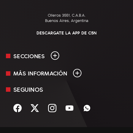
Olleros 3551, C.A.B.A.
Buenos Aires, Argentina
DESCARGATE LA APP DE C5N
SECCIONES
MÁS INFORMACIÓN
En Vivo
Minuto Uno
SEGUINOS
Mediakit
Política
Términos y condiciones
Sociedad
Rss
Economía
Enfoque