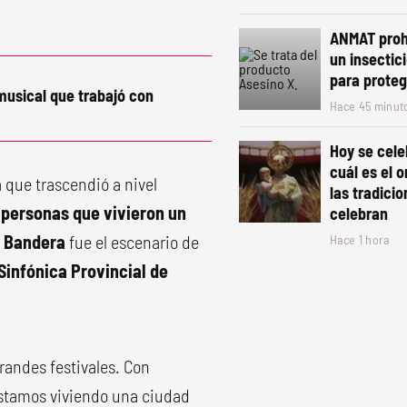
ANMAT prohi
un insectic
para proteg
usical que trabajó con
Hace 45 minut
Hoy se cel
cuál es el o
a que trascendió a nivel
las tradici
 personas que vivieron un
celebran
a Bandera
fue el escenario de
Hace 1 hora
 Sinfónica Provincial de
 grandes festivales. Con
 estamos viviendo una ciudad