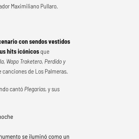
nador Maximiliano Pullaro.
scenario con sendos vestidos
sus hits icónicos
que
, Wapo Traketero, Perdido y
e canciones de Los Palmeras.
ando cantó
Plegarias,
y sus
noche
Monumento se iluminó como un