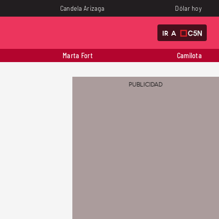
Candela Arizaga
Dólar hoy
IR A
Marta Fort
Camilota