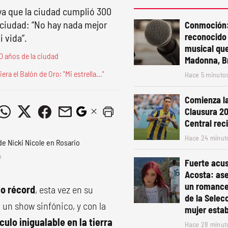
 ya que la ciudad cumplió 300
 ciudad: “No hay nada mejor
Conmoción:
reconocido
 vida”.
musical que
0 años de la ciudad
Madonna, Br
a el Balón de Oro: "Mi estrella..."
Hace 5 minuto
Comienza la
Clausura 20
Central reci
Hace 24 minut
o
Fuerte acus
Acosta: as
un romance
vo récord
, esta vez en su
de la Selec
n un show sinfónico, y con la
mujer esta
ulo inigualable en la tierra
Hace 28 minut