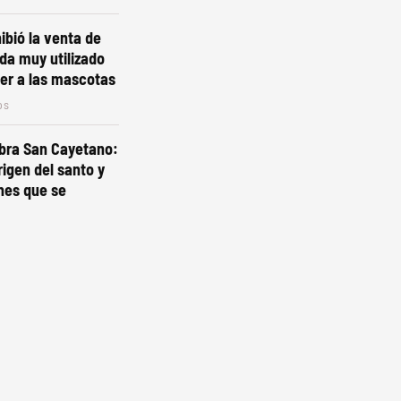
bió la venta de
ida muy utilizado
er a las mascotas
os
ebra San Cayetano:
rigen del santo y
ones que se