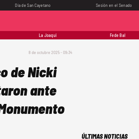
Día de San Cayetano
Sesión en el Senado
La Joaqui
Fede Bal
8 de octubre 2025 - 09:34
o de Nicki
taron ante
l Monumento
ÚLTIMAS NOTICIAS