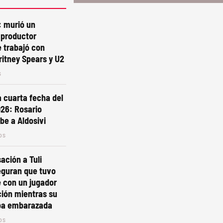
 murió un
 productor
 trabajó con
itney Spears y U2
s
 cuarta fecha del
26: Rosario
be a Aldosivi
os
ación a Tuli
eguran que tuvo
 con un jugador
ción mientras su
ba embarazada
os