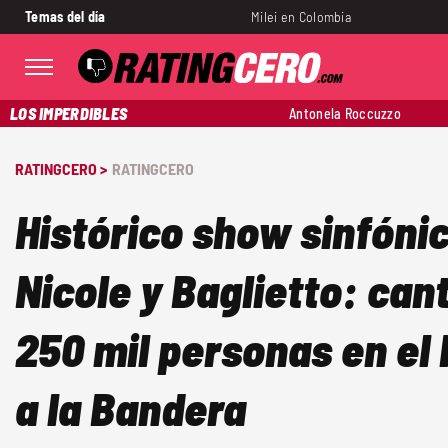
Temas del día
Milei en Colombia
LOS IMPERDIBLES
Antonela Roccuzzo
RATINGCERO >
RATINGCERO
Histórico show sinfónic
Nicole y Baglietto: can
250 mil personas en e
a la Bandera