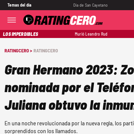
Temas del día
Día de San Cayetano
LOS IMPERDIBLES
Murió Leandro Rud
RATINGCERO >
RATINGCERO
Gran Hermano 2023: Z
nominada por el Teléfo
Juliana obtuvo la inmu
En una noche revolucionada por la nueva regla, los par
sorprendidos con los llamados.