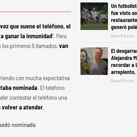
Un futbolis
fue visto s
restaurante
vez que suene el teléfono, el
generó pol
 a ganar la inmunidad
". Pero
Hace 8 horas
n los primeros 5 llamados,
van
El desgarra
Alejandra Ma
recordar a 
arrepiento, 
rriendo con mucha expectativa
Hace 8 horas
estaba nominada
. El teléfono
er contestar el teléfono una
 volver a atender
.
 quedó nominada