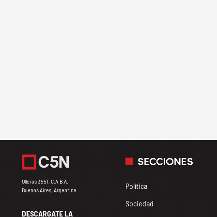
SECCIONES
Olleros 3551, C.A.B.A.
Política
Buenos Aires, Argentina
Sociedad
DESCARGATE LA