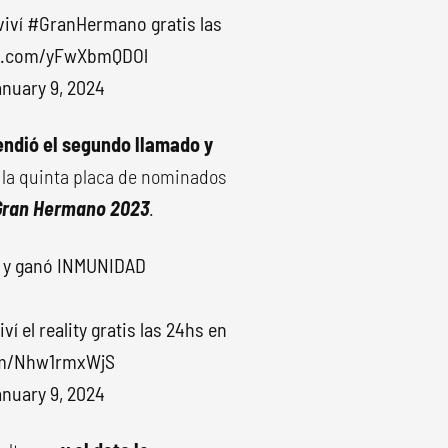
viví
#GranHermano
gratis las
er.com/yFwXbmQDOl
nuary 9, 2024
endió el segundo llamado y
 la quinta placa de nominados
Gran Hermano 2023
.
no y ganó INMUNIDAD
iví el reality gratis las 24hs en
com/Nhw1rmxWjS
nuary 9, 2024