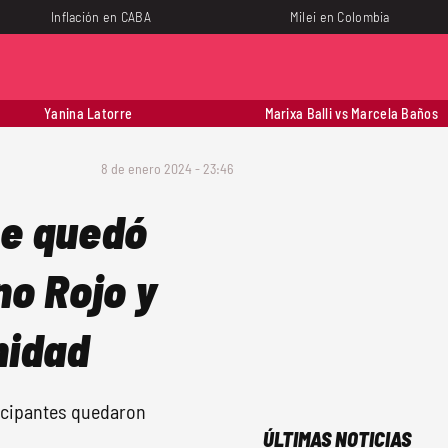
Inflación en CABA
Milei en Colombia
Yanina Latorre
Marixa Balli vs Marcela Baños
8 de enero 2024 - 23:46
oe quedó
no Rojo y
nidad
ticipantes quedaron
ÚLTIMAS NOTICIAS