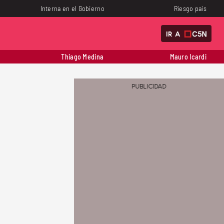
Interna en el Gobierno
Riesgo país
IR A
Thiago Medina
Mauro Icardi