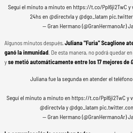
Seguí el minuto a minuto en
https://t.co/Ppl6ji2TwC
y 
24hs en
@directvla
y
@dgo_latam
pic.twitt
— Gran Hermano (@GranHermanoAr)
Ja
Algunos minutos después,
Juliana "Furia" Scaglione at
ganó la inmunidad
. De esta manera, no podrá quedar en
y
se metió automáticamente entre los 17 mejores de
Juliana fue la segunda en atender el teléfo
Seguí el minuto a minuto en
https://t.co/Ppl6ji2TwC
y v
@directvla
y
@dgo_latam
pic.twitter.
— Gran Hermano (@GranHermanoAr)
Ja