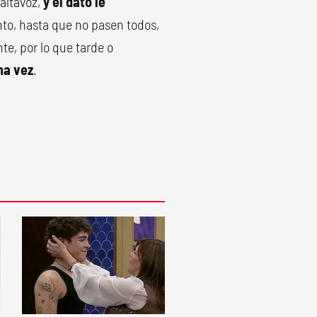
 altavoz,
y el dato le
to, hasta que no pasen todos,
te, por lo que tarde o
na vez
.