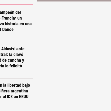
campeón del
 Francia: un
izo historia en una
st Dance
 Aldosivi ante
tral: la clavó
d de cancha y
ía lo felicitó
n la libertad bajo
niñera argentina
r el ICE en EEUU