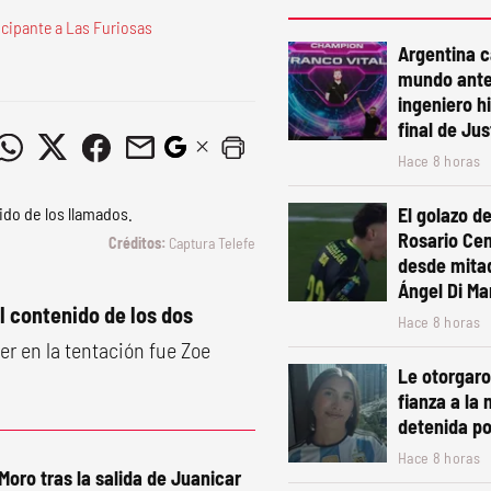
icipante a Las Furiosas
Argentina 
mundo ante
ingeniero h
final de Ju
Hace 8 horas
El golazo de
Rosario Cen
Captura Telefe
desde mita
Ángel Di Mar
l contenido de los dos
Hace 8 horas
er en la tentación fue Zoe
Le otorgaro
fianza a la 
detenida po
Hace 8 horas
Moro tras la salida de Juanicar