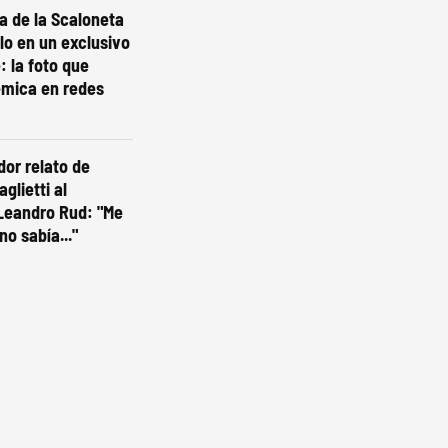
ta de la Scaloneta
olo en un exclusivo
: la foto que
émica en redes
dor relato de
glietti al
Leandro Rud: "Me
no sabía..."