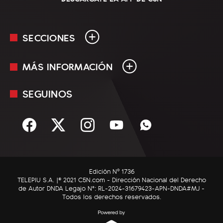
SECCIONES
MÁS INFORMACIÓN
En Vivo
Minuto Uno
SEGUINOS
Mediakit
Política
Términos y condiciones
Sociedad
Rss
Economía
Enfoque
Edición Nº 1736
C5N Autos
TELEPIU S.A. |© 2021 C5N.com - Dirección Nacional del Derecho
de Autor DNDA Legajo N°: RL-2024-31679423-APN-DNDA#MJ -
RatingCero
Todos los derechos reservados.
Deportes