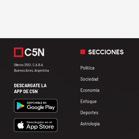
SECCIONES
Olleros 3551, C.A.B.A.
Política
Buenos Aires, Argentina
Sociedad
DESCARGATE LA
Economía
APP DE C5N
Enfoque
Deportes
Astrología