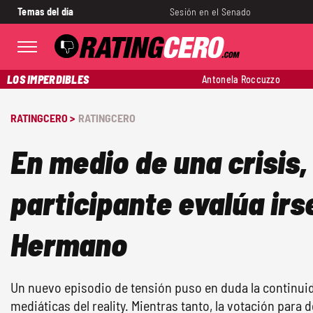
Temas del día
Sesión en el Senado
LOS IMPERDIBLES
Antonela Roccuzzo
RATINGCERO >
RATINGCERO
En medio de una crisis,
participante evalúa irs
Hermano
Un nuevo episodio de tensión puso en duda la continuid
mediáticas del reality. Mientras tanto, la votación para 