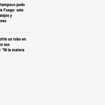
o tampoco pudo
de Fuego: solo
lojos y
ones
ufrió un robo en
te sus
 "Ni la matera