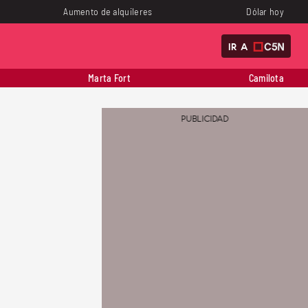
Aumento de alquileres
Dólar hoy
IR A
Marta Fort
Camilota