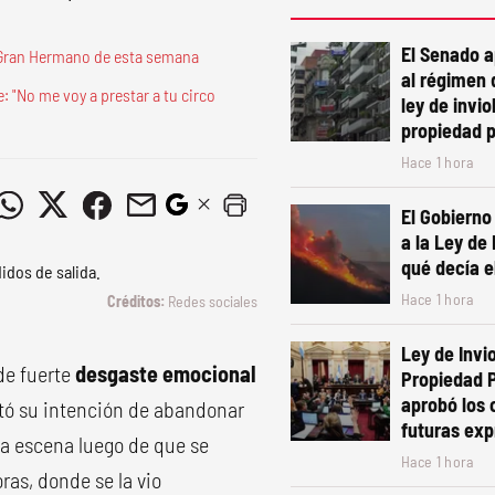
El Senado 
 Gran Hermano de esta semana
al régimen 
: "No me voy a prestar a tu circo
ley de invio
propiedad 
Hace 1 hora
El Gobierno
a la Ley de
qué decía e
Hace 1 hora
Redes sociales
Ley de Invio
e fuerte
desgaste emocional
Propiedad P
aprobó los
tó su intención de abandonar
futuras exp
la escena luego de que se
Hace 1 hora
ras, donde se la vio