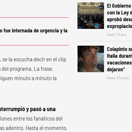
El Gobiern
con la Ley 
aprobó desa
expropiaci
 fue internada de urgencia y la
Hace 1 hora
Colapinto s
Italia duran
", se la escucha decir en el clip
vacaciones:
 del programa. La frase,
dejaron"
siguen minuto a minuto la
Hace 3 horas
interrumpió y pasó a una
iones entre los fanáticos del
rtas adentro. Hasta el momento,