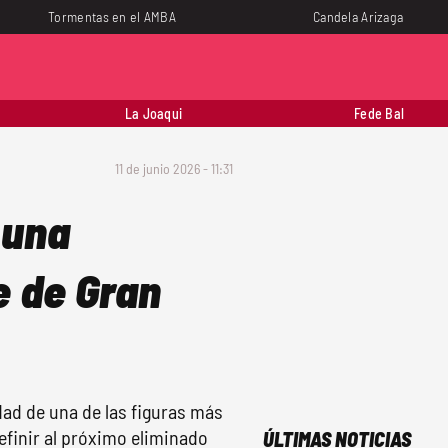
Tormentas en el AMBA
Candela Arizaga
La Joaqui
Fede Bal
11 de junio 2026 - 11:31
 una
e de Gran
ad de una de las figuras más
definir al próximo eliminado
ÚLTIMAS NOTICIAS