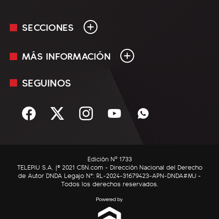
SECCIONES
MÁS INFORMACIÓN
En Vivo
Minuto Uno
SEGUINOS
Mediakit
Política
Términos y condiciones
Sociedad
Rss
Economía
Enfoque
Edición Nº 1733
C5N Autos
TELEPIU S.A. |© 2021 C5N.com - Dirección Nacional del Derecho
de Autor DNDA Legajo N°: RL-2024-31679423-APN-DNDA#MJ -
RatingCero
Todos los derechos reservados.
Deportes
Lifestyle