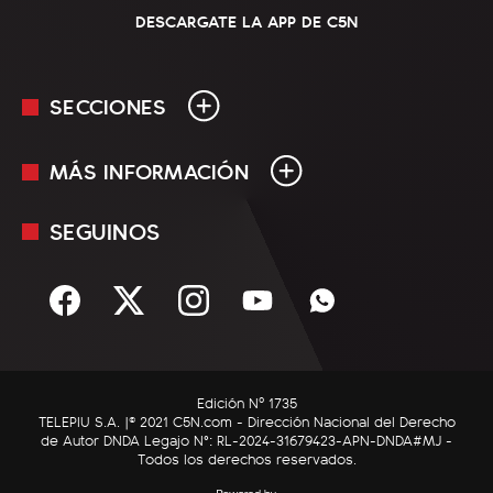
DESCARGATE LA APP DE C5N
SECCIONES
MÁS INFORMACIÓN
En Vivo
Minuto Uno
SEGUINOS
Mediakit
Política
Términos y condiciones
Sociedad
Rss
Economía
Enfoque
Edición Nº 1735
C5N Autos
TELEPIU S.A. |© 2021 C5N.com - Dirección Nacional del Derecho
de Autor DNDA Legajo N°: RL-2024-31679423-APN-DNDA#MJ -
RatingCero
Todos los derechos reservados.
Deportes