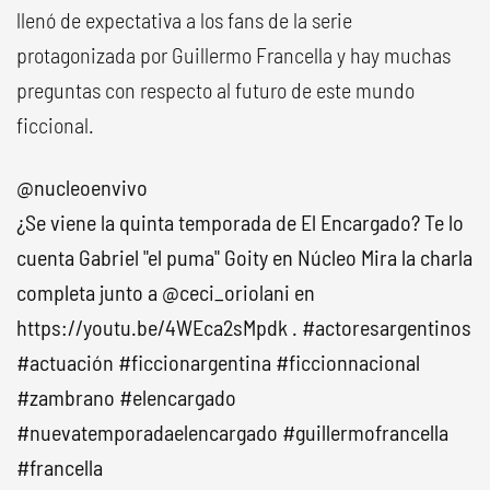
llenó de expectativa a los fans de la serie
protagonizada por Guillermo Francella y hay muchas
preguntas con respecto al futuro de este mundo
ficcional.
@nucleoenvivo
¿Se viene la quinta temporada de El Encargado? Te lo
cuenta Gabriel "el puma" Goity en Núcleo Mira la charla
completa junto a @ceci_oriolani en
https://youtu.be/4WEca2sMpdk .
#actoresargentinos
#actuación
#ficcionargentina
#ficcionnacional
#zambrano
#elencargado
#nuevatemporadaelencargado
#guillermofrancella
#francella