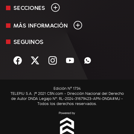
SECCIONES
MÁS INFORMACIÓN
En Vivo
Minuto Uno
SEGUINOS
Mediakit
Política
Términos y condiciones
Sociedad
Rss
Economía
Enfoque
Edición Nº 1734
C5N Autos
TELEPIU S.A. |© 2021 C5N.com - Dirección Nacional del Derecho
de Autor DNDA Legajo N°: RL-2024-31679423-APN-DNDA#MJ -
RatingCero
Todos los derechos reservados.
Deportes
Lifestyle
Astrología