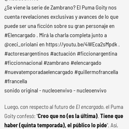
¿Se viene la serie de Zambrano? El Puma Goity nos
cuenta revelaciones exclusivas y avances de lo que
puede ser una ficción sobre su gran personaje en
#Elencargado
. Mirá la charla completa junto a
@ceci_oriolani en https://youtu.be/4WEca2sMpdk .
#actoresargentinos
#actuación
#ficcionargentina
#ficcionnacional
#zambrano
#elencargado
#nuevatemporadaelencargado
#guillermofrancella
#francella
sonido original - nucleoenvivo - nucleoenvivo
Luego, con respecto al futuro de
El encargado
, el Puma
Goity confesó: "
Creo que no (es la última)
.
Tiene que
haber (quinta temporada), el público lo pide
". Así,