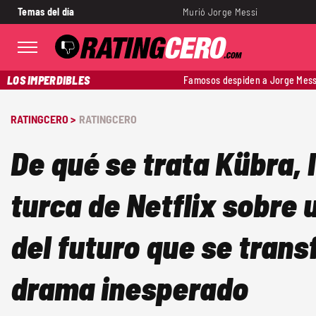
Temas del día
Murió Jorge Messi
LOS IMPERDIBLES
Famosos despiden a Jorge Mess
RATINGCERO >
RATINGCERO
De qué se trata Kübra, l
turca de Netflix sobre 
del futuro que se tran
drama inesperado