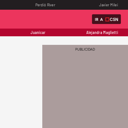
Perdió River
Javier Milei
IR A
Juanicar
Alejandra Maglietti