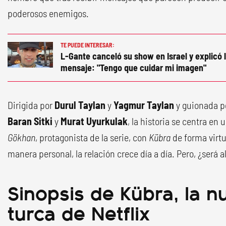
poderosos enemigos.
TE PUEDE INTERESAR:
L-Gante canceló su show en Israel y explicó 
mensaje: "Tengo que cuidar mi imagen"
Dirigida por
Durul Taylan
y
Yagmur Taylan
y guionada 
Baran Sitki
y
Murat Uyurkulak
, la historia se centra en
Gökhan
, protagonista de la serie, con
Kübra
de forma virtu
manera personal, la relación crece día a día. Pero, ¿será a
Sinopsis de Kübra, la n
turca de Netflix