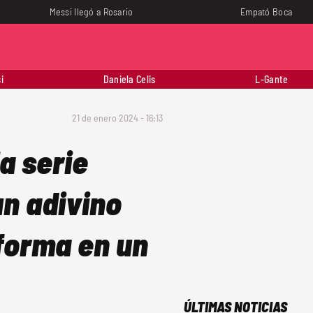
Messi llegó a Rosario
Empató Boca
i
Daniela Celis
L-Gante
21 de enero 2024 - 16:13
a serie
un adivino
sforma en un
ÚLTIMAS NOTICIAS