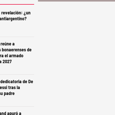
e revelación: ¿un
antiargentino?
i reúne a
s bonaerenses de
ra el armado
ra 2027
dedicatoria de De
essi tras la
su padre
and apuró a