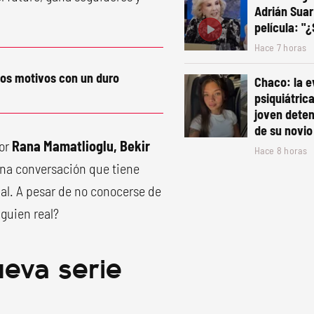
Adrián Suar
película: "
Hace 7 horas
los motivos con un duro
Chaco: la e
psiquiátric
joven deten
de su novio
por
Rana Mamatlioglu, Bekir
Hace 8 horas
 una conversación que tiene
al. A pesar de no conocerse de
lguien real?
ueva serie