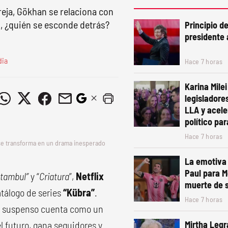
eja, Gökhan se relaciona con
o, ¿quién se esconde detrás?
Principio d
presidente 
dia
Hace 7 horas
Karina Mile
legisladore
LLA y acele
político pa
Hace 7 horas
e se transforma en un drama inesperado
La emotiva 
Paul para M
stambul”
y “
Criatura
”,
Netflix
muerte de 
atálogo de series
“Kübra”
.
Hace 7 horas
 suspenso cuenta como un
 futuro, gana seguidores y
Mirtha Legr