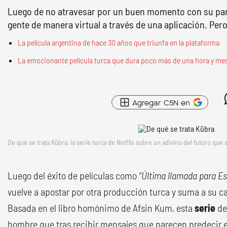
Luego de no atravesar por un buen momento con su par
gente de manera virtual a través de una aplicación. Per
La película argentina de hace 30 años que triunfa en la plataforma
La emocionante película turca que dura poco más de una hora y me
Agregar C5N en
De qué se trata Kübra, la serie turca de Netflix sobre un adivino del futuro qu
Luego del éxito de películas como
“Última llamada para E
vuelve a apostar por otra producción turca y suma a su c
Basada en el libro homónimo de Afsin Kum, esta
serie
de
hombre que tras recibir mensajes que parecen predecir el