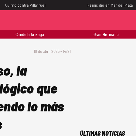
Quirno contra Villarruel
Femicidio en Mar del Plata
Candela Arizaga
Gran Hermano
10 de abril 2025 - 14:21
so, la
ológico que
iendo lo más
s
ÚLTIMAS NOTICIAS