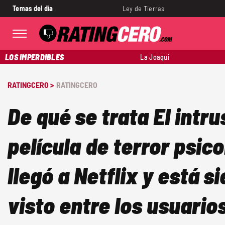
Temas del día
Ley de Tierras
LOS IMPERDIBLES
La Joaqui
RATINGCERO >
RATINGCERO
De qué se trata El intru
película de terror psic
llegó a Netflix y está s
visto entre los usuario