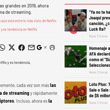
as grandes en 2019, ahora
rma de streaming.
"Ya no te ha
Joaqui pre
 que está entre lo más visto de Netflix
canción, ¿c
Luck Ra?
o y es tendencia en Netflix
Hace 2 horas
Homenaje a 
AFA declaró 
como el "Dí
Seleccione
Hace 2 horas
Loto Plus: 
temente, cada vez son más
las
Sale o Sale
a de streaming
y rápidamente
de $5 millo
iptores
. Incluso, ahora es
la
Hace 2 horas