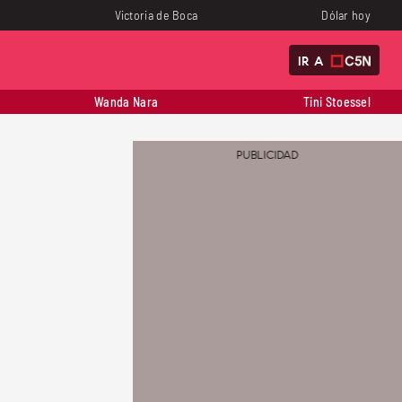
Victoria de Boca
Dólar hoy
IR A
Wanda Nara
Tini Stoessel