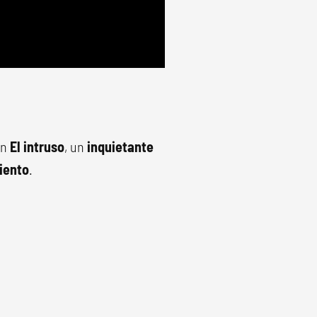
an
El intruso
, un
inquietante
siento
.