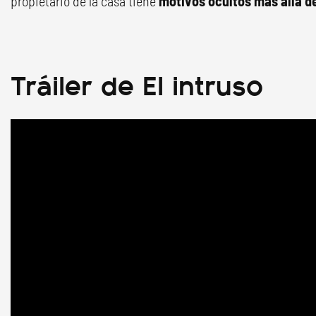
propietario de la casa tiene
motivos ocultos más allá d
Tráiler de El intruso