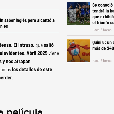
Se conoció 
tendrá la b
que exhibió
in saber inglés pero alcanzó a
el triunfo s
n es
Hace 2 horas
Quini 6: un
ense, El Intruso,
que
salió
más de $40
televidentes
.
Abril 2025
viene
s y nos atrapan
Hace 2 horas
ntamos
los detalles de este
perder
.
a película