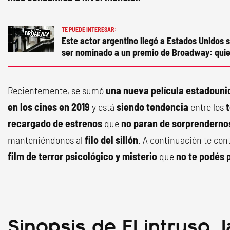
TE PUEDE INTERESAR:
Este actor argentino llegó a Estados Unidos s
ser nominado a un premio de Broadway: quie
Recientemente, se sumó
una nueva película estadounid
en los cines en 2019
y está
siendo tendencia
entre los
recargado de estrenos
que
no paran de sorprenderno
manteniéndonos al
filo del sillón
. A continuación te co
film de terror psicológico y misterio
que
no te podés 
Sinopsis de El intruso, l