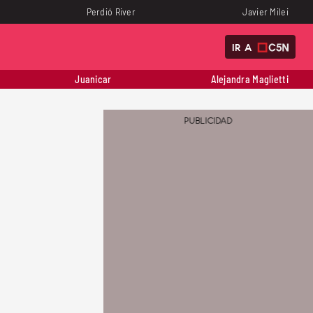
Perdió River
Javier Milei
IR A
Juanicar
Alejandra Maglietti