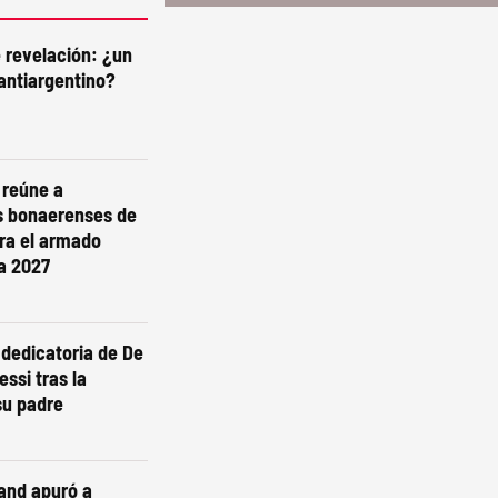
e revelación: ¿un
antiargentino?
i reúne a
s bonaerenses de
ra el armado
ra 2027
dedicatoria de De
essi tras la
su padre
and apuró a