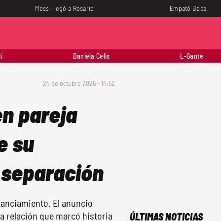
Messi llegó a Rosario
Empató Boca
i
Daniela Celis
L-Gante
24 de octubre 2025 - 14:52
n pareja
e su
 separación
tanciamiento. El anuncio
a relación que marcó historia
ÚLTIMAS NOTICIAS