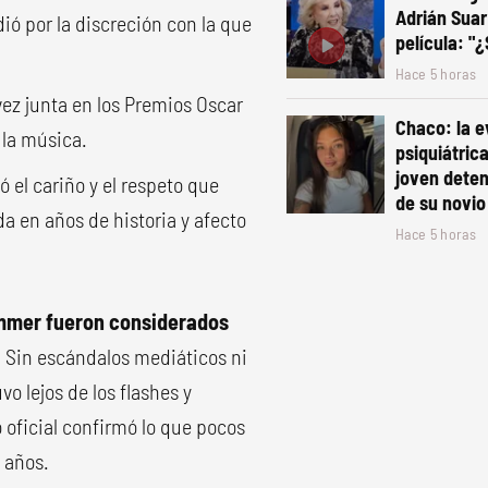
Adrián Suar
ió por la discreción con la que
película: "
Hace 5 horas
vez junta en los Premios Oscar
Chaco: la e
y la música.
psiquiátric
joven deten
ó el cariño y el respeto que
de su novio
 en años de historia y afecto
Hace 5 horas
mmer fueron considerados
 Sin escándalos mediáticos ni
o lejos de los flashes y
 oficial confirmó lo que pocos
 años.