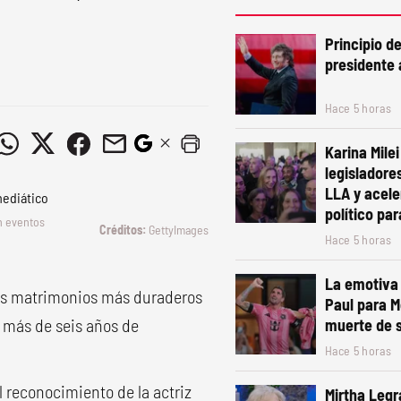
Principio d
presidente 
Hace 5 horas
Karina Mile
legisladore
LLA y acele
político pa
n eventos
GettyImages
Hace 5 horas
La emotiva 
os matrimonios más duraderos
Paul para M
 más de seis años de
muerte de 
Hace 5 horas
 reconocimiento de la actriz
Mirtha Legr