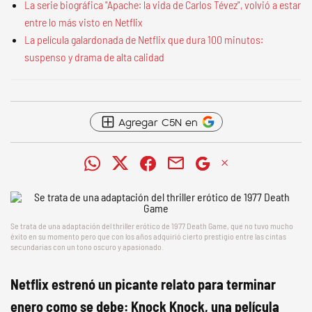
La serie biográfica "Apache: la vida de Carlos Tévez", volvió a estar
entre lo más visto en Netflix
La película galardonada de Netflix que dura 100 minutos:
suspenso y drama de alta calidad
Agregar C5N en
Se trata de una adaptación del thriller erótico de 1977 Death Game, que no tuvo mucho
éxito en su momento pero que con los años adquirió cierto prestigio entre las cintas
secundarias con un tono oscuro y apasionado.
Netflix estrenó un picante relato para terminar
enero como se debe: Knock Knock, una película