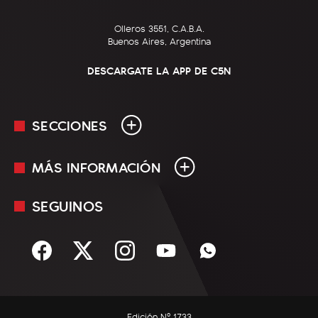
Olleros 3551, C.A.B.A.
Buenos Aires, Argentina
DESCARGATE LA APP DE C5N
SECCIONES
MÁS INFORMACIÓN
En Vivo
Minuto Uno
SEGUINOS
Mediakit
Política
Términos y condiciones
Sociedad
Rss
Economía
Enfoque
Edición Nº 1733