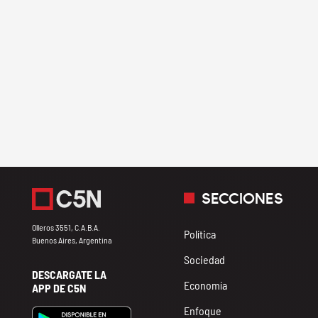
SECCIONES
Olleros 3551, C.A.B.A.
Política
Buenos Aires, Argentina
Sociedad
DESCARGATE LA
Economía
APP DE C5N
Enfoque