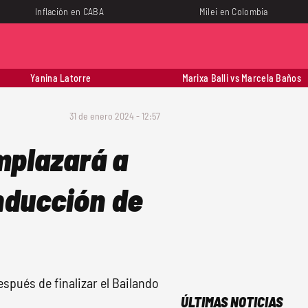
Inflación en CABA
Milei en Colombia
Yanina Latorre
Marixa Balli vs Marcela Baños
31 de enero 2024 - 12:57
mplazará a
onducción de
spués de finalizar el Bailando
ÚLTIMAS NOTICIAS