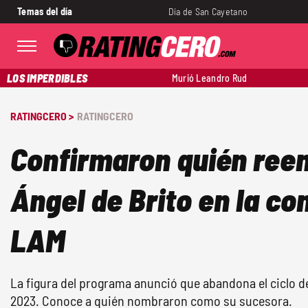
Temas del día
Día de San Cayetano
LOS IMPERDIBLES
Murió Leandro Rud
RATINGCERO >
RATINGCERO
Confirmaron quién ree
Ángel de Brito en la c
LAM
La figura del programa anunció que abandona el ciclo de
2023. Conoce a quién nombraron como su sucesora.