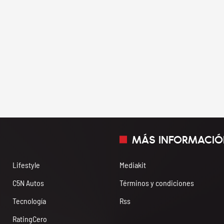
MÁS INFORMACIÓ
Lifestyle
Mediakit
C5N Autos
Términos y condiciones
Tecnología
Rss
RatingCero