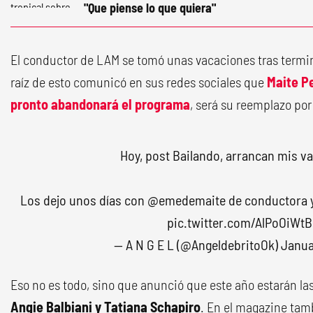
"Que piense lo que quiera"
El conductor de LAM se tomó unas vacaciones tras termina
raíz de esto comunicó en sus redes sociales que
Maite Pe
pronto abandonará el programa
, será su reemplazo por 
Hoy, post Bailando, arrancan mis v
Los dejo unos días con
@emedemaite
de conductora y
pic.twitter.com/AlPoOiWt
— A N G E L (@AngeldebritoOk)
Janua
Eso no es todo, sino que anunció que este año estarán la
Angie Balbiani y Tatiana Schapiro
. En el magazine tam