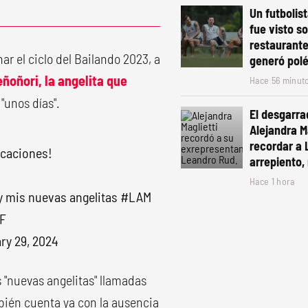
Un futbolis
fue visto s
restaurante
r el ciclo del Bailando 2023, a
generó pol
ñoñori, la angelita que
Hace 56 minut
"unos días".
El desgarra
Alejandra Ma
recordar a 
acaciones!
arrepiento, 
Hace 1 hora
 mis nuevas angelitas
#LAM
BF
ry 29, 2024
s "nuevas angelitas" llamadas
bién cuenta ya con la ausencia