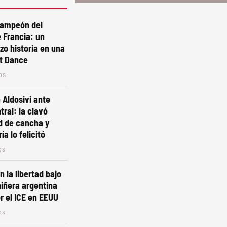
campeón del
 Francia: un
izo historia en una
st Dance
os
 Aldosivi ante
tral: la clavó
d de cancha y
ía lo felicitó
os
n la libertad bajo
niñera argentina
r el ICE en EEUU
os