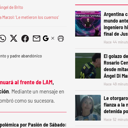
Ángel de Brito
Argentina 
ia Marzol: 'Le metieron los cuernos'
mundo ante
ingeniero h
final de Ju
Hace 44 minut
El golazo de
Rosario Cen
desde mita
Ángel Di Mar
inuará al frente de LAM
,
Hace 49 minut
ción
. Mediante un mensaje en
Le otorgaro
 nombró como su sucesora.
fianza a la 
detenida po
Hace 52 minut
a polémica por Pasión de Sábado: