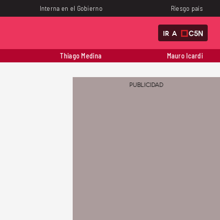
Interna en el Gobierno
Riesgo país
IR A
Thiago Medina
Mauro Icardi