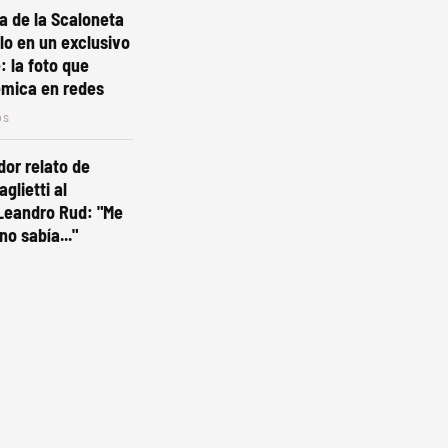
ta de la Scaloneta
olo en un exclusivo
: la foto que
émica en redes
os
dor relato de
glietti al
Leandro Rud: "Me
no sabía..."