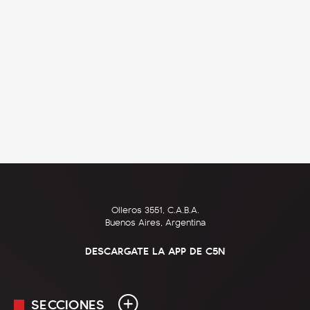
Olleros 3551, C.A.B.A.
Buenos Aires, Argentina
DESCARGATE LA APP DE C5N
SECCIONES