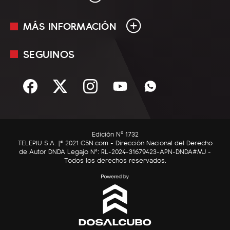
MÁS INFORMACIÓN
En Vivo
Minuto Uno
SEGUINOS
Mediakit
Política
Términos y condiciones
Sociedad
Rss
Economía
Enfoque
Edición Nº 1732
C5N Autos
TELEPIU S.A. |© 2021 C5N.com - Dirección Nacional del Derecho
de Autor DNDA Legajo N°: RL-2024-31679423-APN-DNDA#MJ -
RatingCero
Todos los derechos reservados.
Deportes
Lifestyle
Astrología