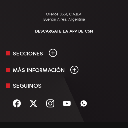
Olleros 3551, C.A.B.A.
Buenos Aires, Argentina
DESCARGATE LA APP DE C5N
SECCIONES
MÁS INFORMACIÓN
En Vivo
Minuto Uno
SEGUINOS
Mediakit
Política
Términos y condiciones
Sociedad
Rss
Economía
Enfoque