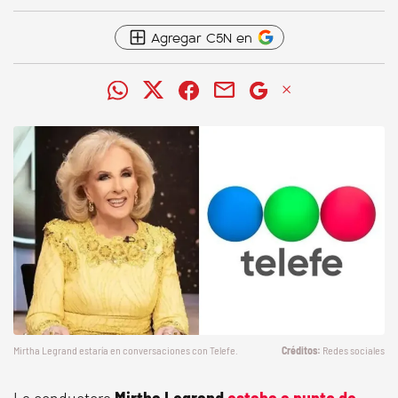
Agregar C5N en
Mirtha Legrand estaría en conversaciones con
Telefe
.
Redes sociales
La conductora
Mirtha Legrand
estaba a punto de