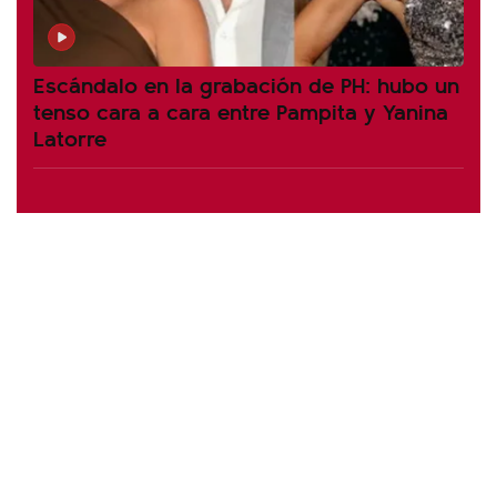
Escándalo en la grabación de PH: hubo un
tenso cara a cara entre Pampita y Yanina
Latorre