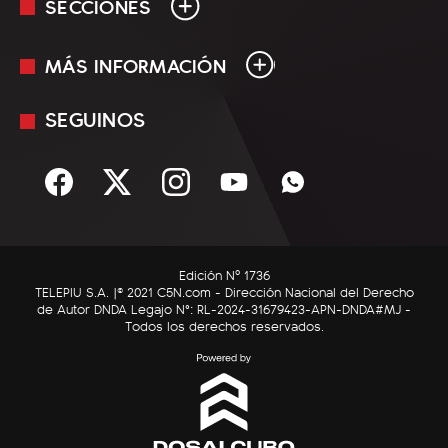
SECCIONES
MÁS INFORMACIÓN
En Vivo
Minuto Uno
SEGUINOS
Mediakit
Política
Términos y condiciones
Sociedad
Rss
Economía
Enfoque
Edición Nº 1736
C5N Autos
TELEPIU S.A. |© 2021 C5N.com - Dirección Nacional del Derecho
de Autor DNDA Legajo N°: RL-2024-31679423-APN-DNDA#MJ -
RatingCero
Todos los derechos reservados.
Deportes
Lifestyle
Astrología