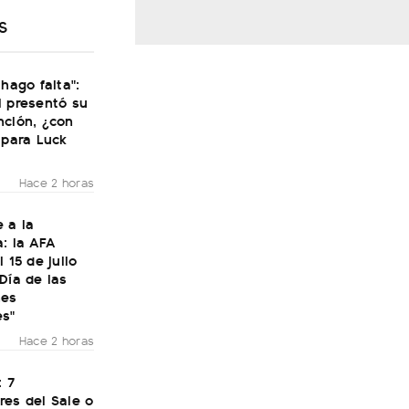
S
 hago falta":
i presentó su
nción, ¿con
 para Luck
Hace 2 horas
 a la
: la AFA
 15 de julio
Día de las
nes
es"
Hace 2 horas
: 7
res del Sale o