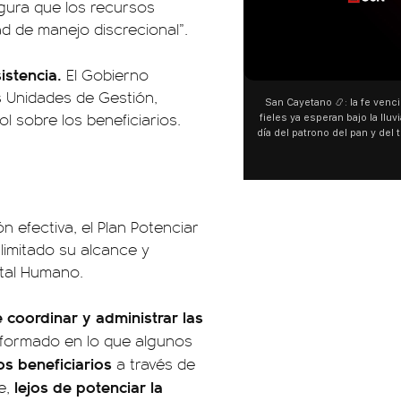
egura que los recursos
ad de manejo discrecional”.
00:00
istencia.
El Gobierno
as Unidades de Gestión,
San Cayetano 📿: la fe venci
ol sobre los beneficiarios.
fieles ya esperan bajo la lluvi
día del patrono del pan y del 
personas acampan en Liniers
y pedir. 🎙️ @bernard
n efectiva, el Plan Potenciar
limitado su alcance y
ital Humano.
 coordinar y administrar las
sformado en lo que algunos
os beneficiarios
a través de
lejos de potenciar la
e,