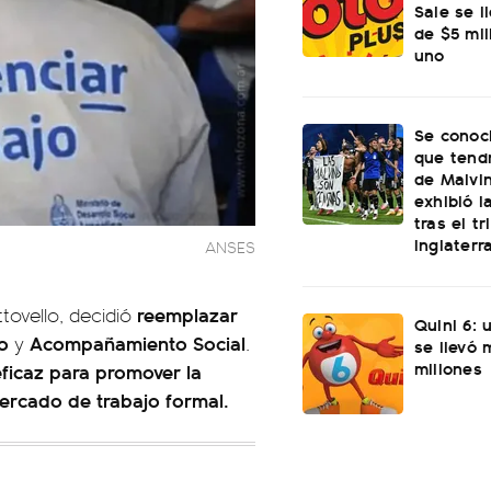
Sale se l
de $5 mi
uno
Se conoci
que tend
de Malvi
exhibió l
tras el t
Inglaterr
ANSES
reemplazar
tovello, decidió
Quini 6: 
jo
Acompañamiento Social
y
.
se llevó
millones
eficaz para promover la
mercado de trabajo formal.