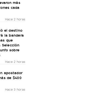
levaron más
llones cada
Hace 2 horas
ó el destino
rá la bandera
nas que
a Selección
riunfo sobre
a
Hace 2 horas
un apostador
 más de $400
Hace 3 horas