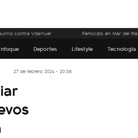
uirno contra Villarruel
Femicidio en Mar del Pla
Enfoque
Deportes
Lifestyle
Tecnología
27 de febrero 2024 - 20:06
iar
evos
a