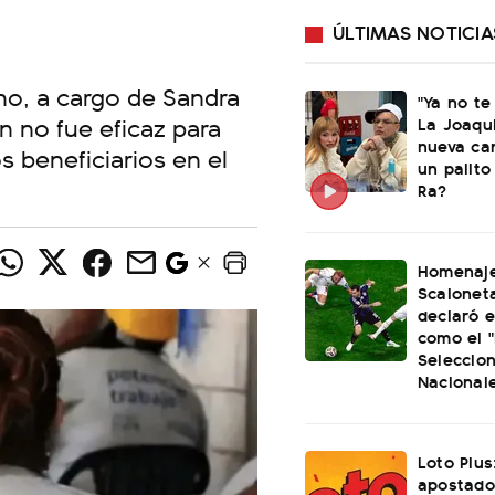
ÚLTIMAS NOTICIA
ano, a cargo de Sandra
"Ya no te
n no fue eficaz para
La Joaqu
nueva ca
s beneficiarios en el
un palito
Ra?
Homenaje
Scaloneta
declaró el
como el "
Seleccio
Nacional
Loto Plus
apostado