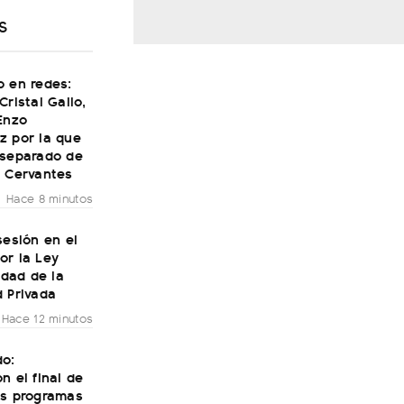
S
o en redes:
Cristal Gallo,
Enzo
z por la que
 separado de
a Cervantes
Hace 8 minutos
sesión en el
or la Ley
lidad de la
 Privada
Hace 12 minutos
do:
n el final de
os programas