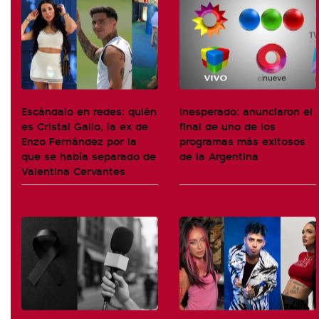
Escándalo en redes: quién
Inesperado: anunciaron el
es Cristal Gallo, la ex de
final de uno de los
Enzo Fernández por la
programas más exitosos
que se había separado de
de la Argentina
Valentina Cervantes