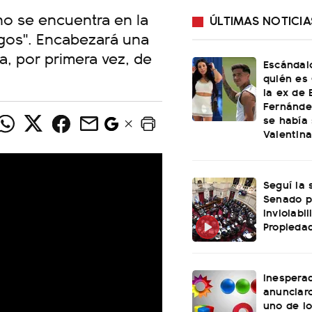
no se encuentra en la
ÚLTIMAS NOTICIA
gos". Encabezará una
a, por primera vez, de
Escándal
quién es 
la ex de 
Fernánde
se había
Valentin
Seguí la 
Senado p
Inviolabi
Propiedad
Inespera
anunciaro
uno de l