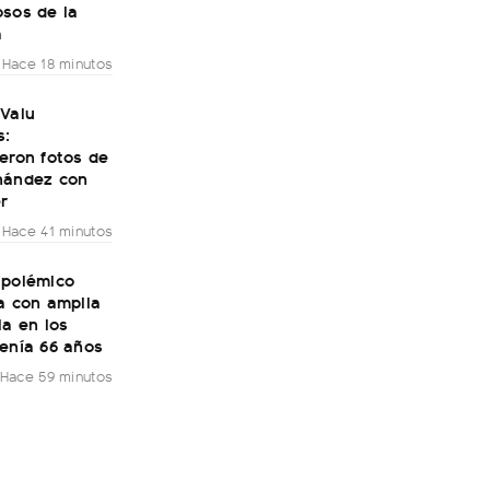
osos de la
a
Hace 18 minutos
 Valu
s:
eron fotos de
nández con
r
Hace 41 minutos
 polémico
a con amplia
ia en los
tenía 66 años
Hace 59 minutos