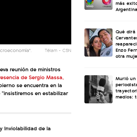
más exit
Argentin
Qué dirá
Cervante
reapareci
Enzo Fer
macroeconomía".
Télam - C5N
otra muje
eva reunión de ministros
resencia de Sergio Massa,
Murió un
periodist
bierno se encuentra en la
trayector
insistiremos en estabilizar
medios: 
 Inviolabilidad de la