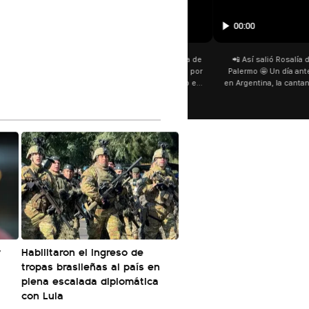
00:00
San Cayetano 📿: la fe venci
fieles ya esperan bajo la lluvi
día del patrono del pan y del 
personas acampan en Liniers
y pedir. 🎙️ @bernard
r
Habilitaron el ingreso de
tropas brasileñas al país en
plena escalada diplomática
con Lula