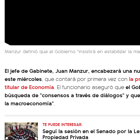
Manzur definió que el Gobierno "insistirá en estabilizar la 
El jefe de Gabinete, Juan Manzur, encabezará una nu
este miércoles
la p
, que contará por primera vez con
titular de Economía
el Go
. El funcionario aseguró que
búsqueda de "consensos a través de diálogos" y que "
la macroeconomía"
.
TE PUEDE INTERESAR:
Seguí la sesión en el Senado por la Ley
Propiedad Privada