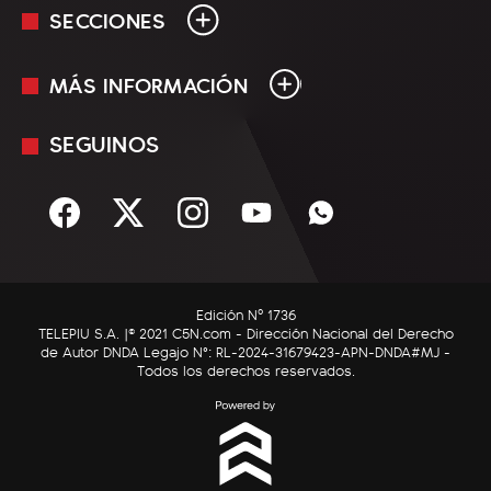
SECCIONES
MÁS INFORMACIÓN
En Vivo
Minuto Uno
SEGUINOS
Mediakit
Política
Términos y condiciones
Sociedad
Rss
Economía
Enfoque
Edición Nº 1736
C5N Autos
TELEPIU S.A. |© 2021 C5N.com - Dirección Nacional del Derecho
de Autor DNDA Legajo N°: RL-2024-31679423-APN-DNDA#MJ -
RatingCero
Todos los derechos reservados.
Deportes
Lifestyle
Astrología