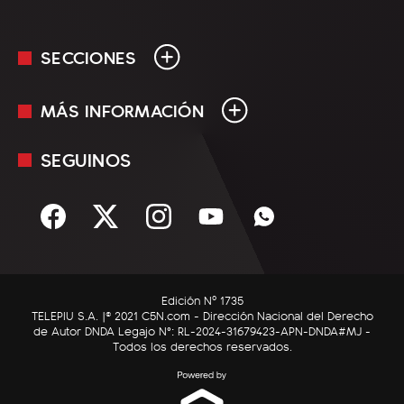
SECCIONES
MÁS INFORMACIÓN
En Vivo
Minuto Uno
SEGUINOS
Mediakit
Política
Términos y condiciones
Sociedad
Rss
Economía
Enfoque
Edición Nº 1735
C5N Autos
TELEPIU S.A. |© 2021 C5N.com - Dirección Nacional del Derecho
de Autor DNDA Legajo N°: RL-2024-31679423-APN-DNDA#MJ -
RatingCero
Todos los derechos reservados.
Deportes