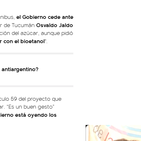
el Gobierno cede ante
mnibus,
Osvaldo Jaldo
r de Tucumán
ción del azúcar, aunque pidió
r con el bioetanol
".
e antiargentino?
ículo 59 del proyecto que
ar. “Es un buen gesto”
bierno está oyendo los