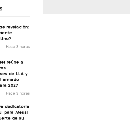
S
 de revelación:
idente
tino?
Hace 3 horas
lei reúne a
res
ses de LLA y
el armado
para 2027
Hace 3 horas
a dedicatoria
ul para Messi
uerte de su