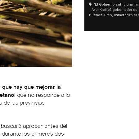
🗣️ "El Gobierno sufrió una inmensa derrota" 🎙️
San Cayetano: Jorge García Cu
Axel Kicillof, gobernador de la Provincia de
miles de peregrinos en Liniers
Buenos Aires, caracterizó el proyecto de Ley
de Buenos Aires destacó la fo
de Inviolabilidad de la Propiedad Privada
multitud de peregrinos que ac
como "una lista sábana con temas nefastos"
agua y soportó las bajas tempe
y destacó "la movilización popular". 📌 La
últimos días: "Son dificultade
declaración fue desde el santuario de San
ser superadas por la fe". @be
Cayetano, donde también advirtió que "la
sociedad no solo sufre porque no llega sino
que también está endeudada".
 que hay que mejorar la
oetanol
que no responde a lo
 de las provincias
o buscará aprobar antes del
 y durante los primeros dos