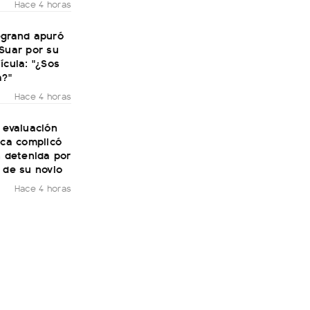
Hace 4 horas
egrand apuró
Suar por su
ícula: "¿Sos
a?"
Hace 4 horas
 evaluación
ica complicó
n detenida por
 de su novio
Hace 4 horas