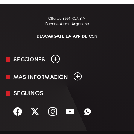
Olleros 3551, C.A.B.A.
Buenos Aires, Argentina
DESCARGATE LA APP DE C5N
SECCIONES
MÁS INFORMACIÓN
En Vivo
Minuto Uno
SEGUINOS
Mediakit
Política
Términos y condiciones
Sociedad
Rss
Economía
Enfoque