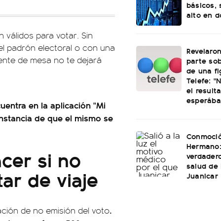
básicos, 
alto en 
válidos para votar. Sin
el padrón electoral o con una
Revelaro
dente de mesa no te dejará
parte sob
de una fi
Telefe: "
el result
esperáb
uentra en la aplicación "Mi
nstancia de que el mismo se
Conmoció
Hermano: 
cer si no
verdader
salud de
tar de viaje
Juanicar
.
ación de no emisión del voto