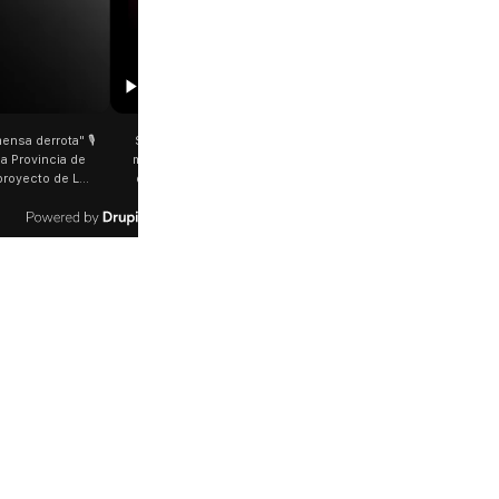
00:29
 Jorge García Cuerva juntó a
Rosalía salió a saludar a los fanáticos en
grinos en Liniers El arzobispo
plena Avenida Juan B. Justo Fue luego de su
es destacó la fortaleza de la
último show en el Movistar Arena. La
eregrinos que acampó bajo el
cantante española bajó del auto que la
 las bajas temperaturas de los
trasladaba y varios fanáticos, al darse cuenta
"Son dificultades que pudieron
que era ella, corrieron a saludarla. 🎥
 por la fe". @bernardomagnago
rosalia.arg