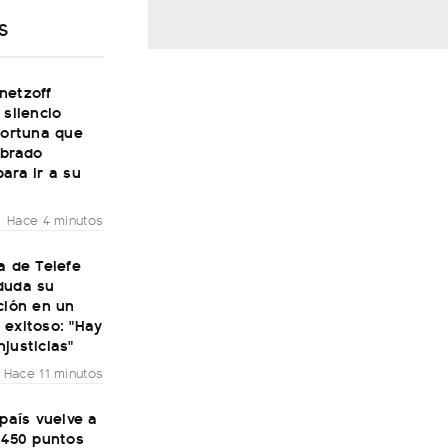
S
netzoff
 silencio
fortuna que
obrado
ara ir a su
Hace 4 minutos
a de Telefe
duda su
ción en un
 exitoso: "Hay
justicias"
Hace 11 minutos
 país vuelve a
 450 puntos