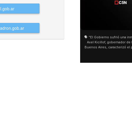
01:05
01:29
🗣️ "El Gobierno sufrió una inmensa derrota" 🎙️
San Cayetano:
Axel Kicillof, gobernador de la Provincia de
miles de pere
Buenos Aires, caracterizó el proyecto de Ley
de Buenos Air
de Inviolabilidad de la Propiedad Privada
multitud de p
como "una lista sábana con temas nefastos"
agua y soportó
y destacó "la movilización popular". 📌 La
últimos días: 
declaración fue desde el santuario de San
ser superadas
Cayetano, donde también advirtió que "la
sociedad no solo sufre porque no llega sino
que también está endeudada".