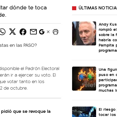
tar dónde te toca
ÚLTIMAS NOTICIA
de.
Andy Kus
rompió el
sobre la 
habría c
Pampita p
programa
isponible el Padrón Electoral
Una figur
puso en 
án ir a ejercer su voto. El
participa
que votar tanto en los
programa
2 de octubre.
muchas in
El riesgo
e pidió que se revoque la
tocar los