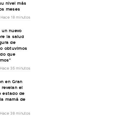
su nivel más
dos meses
Hace 18 minutos
n un nuevo
re la salud
gura de
No obtuvimos
ado que
amos"
Hace 35 minutos
n en Gran
revelan el
o estado de
 la mamá de
Hace 38 minutos