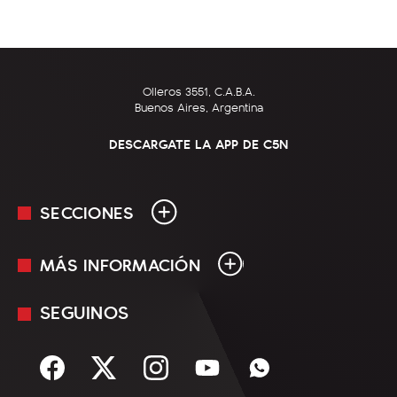
Olleros 3551, C.A.B.A.
Buenos Aires, Argentina
DESCARGATE LA APP DE C5N
SECCIONES
MÁS INFORMACIÓN
En Vivo
Minuto Uno
SEGUINOS
Mediakit
Política
Términos y condiciones
Sociedad
Rss
Economía