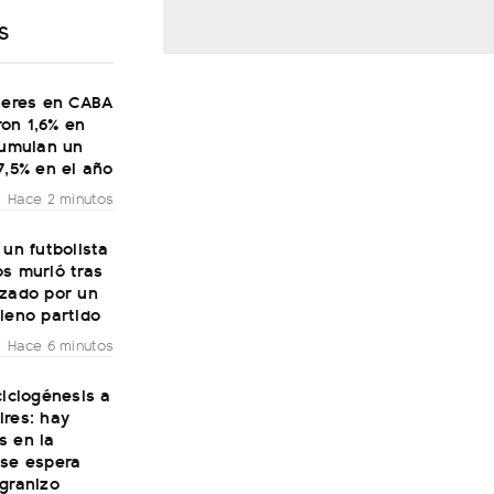
S
ileres en CABA
on 1,6% en
cumulan un
7,5% en el año
Hace 2 minutos
 un futbolista
s murió tras
nzado por un
leno partido
Hace 6 minutos
ciclogénesis a
ires: hay
s en la
 se espera
granizo