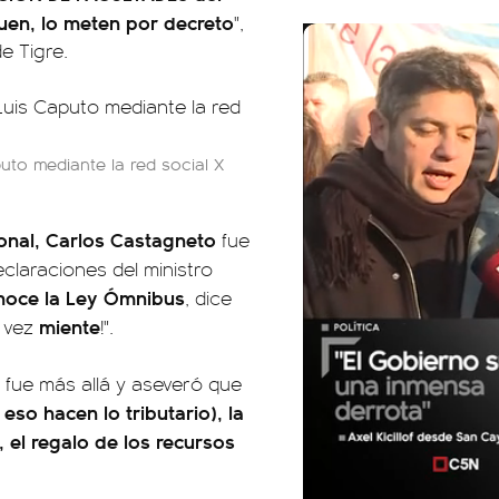
quen, lo meten por decreto
",
e Tigre.
uto mediante la red social X
cional, Carlos Castagneto
fue
claraciones del ministro
noce la Ley Ómnibus
, dice
miente
a vez
!".
fue más allá y aseveró que
so hacen lo tributario), la
 el regalo de los recursos