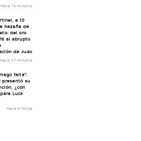
Hace 16 minutos
tinel, a 10
la hazaña de
eto: del oro
16 al abrupto
a
ación de Judo
Hace 37 minutos
 hago falta":
i presentó su
nción, ¿con
 para Luck
Hace 8 horas