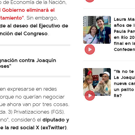
tro de Economía de la Nación,
 Gobierno eliminará el
ratamiento"
. Sin embargo,
Laura Mar
años de 
de al deseo del Ejecutivo de
Paula Par
ención del Congreso
.
en Río 20
final en l
Confeder
gnación contra Joaquín
eses"
"Ya no te
La Joaqu
nueva ca
en expresarse en redes
un palito
Ra?
 porque no querían negociar
que ahora van por tres cosas.
a. 3) Privatizaciones (FGS).
diputado y
uno", consideró el
la red social X (exTwitter)
.