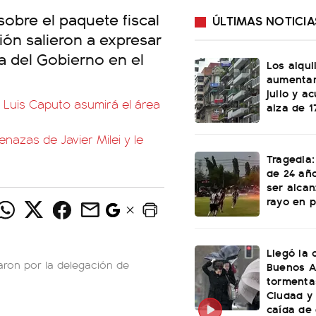
sobre el paquete fiscal
ÚLTIMAS NOTICIA
ión salieron a expresar
a del Gobierno en el
Los alqu
aumentar
julio y a
, Luis Caputo asumirá el área
alza de 1
azas de Javier Milei y le
Tragedia:
de 24 año
ser alca
rayo en p
Llegó la 
aron por la delegación de
Buenos A
tormenta
Ciudad y
caída de 