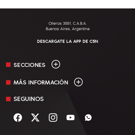
Olleros 3551, C.A.B.A.
Buenos Aires, Argentina
DESCARGATE LA APP DE C5N
SECCIONES
MÁS INFORMACIÓN
En Vivo
Minuto Uno
SEGUINOS
Mediakit
Política
Términos y condiciones
Sociedad
Rss
Economía