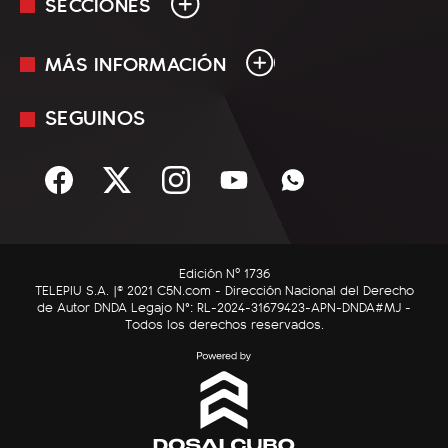
SECCIONES
MÁS INFORMACIÓN
En Vivo
Minuto Uno
SEGUINOS
Mediakit
Política
Términos y condiciones
Sociedad
Rss
Economía
Enfoque
Edición Nº 1736
C5N Autos
TELEPIU S.A. |© 2021 C5N.com - Dirección Nacional del Derecho
de Autor DNDA Legajo N°: RL-2024-31679423-APN-DNDA#MJ -
RatingCero
Todos los derechos reservados.
Deportes
Lifestyle
Astrología